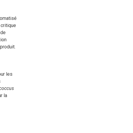
tomatisé
critique
 de
tion
produit.
ur les
s
ococcus
r la