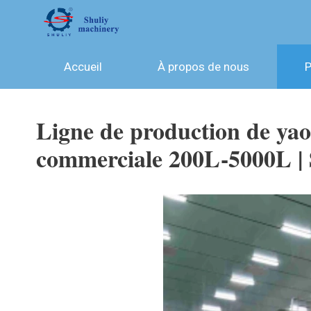
Aller
au
contenu
Accueil
À propos de nous
P
Ligne de production de yao
commerciale 200L-5000L | 