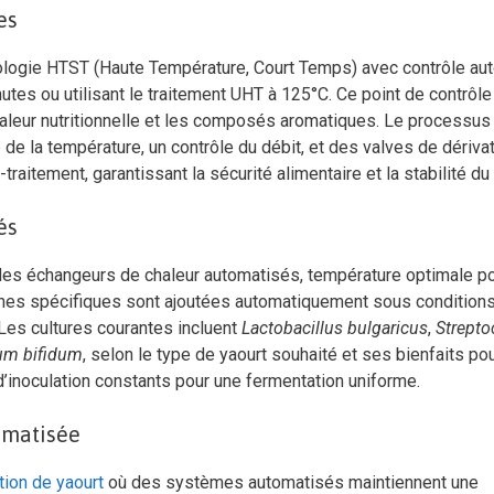
es
nologie HTST (Haute Température, Court Temps) avec contrôle au
utes ou utilisant le traitement UHT à 125°C. Ce point de contrôle 
valeur nutritionnelle et les composés aromatiques. Le processus
 de la température, un contrôle du débit, et des valves de dériva
traitement, garantissant la sécurité alimentaire et la stabilité du 
és
a des échangeurs de chaleur automatisés, température optimale po
ennes spécifiques sont ajoutées automatiquement sous condition
Les cultures courantes incluent
Lactobacillus bulgaricus
,
Strept
ium bifidum
, selon le type de yaourt souhaité et ses bienfaits pou
d’inoculation constants pour une fermentation uniforme.
omatisée
ion de yaourt
où des systèmes automatisés maintiennent une