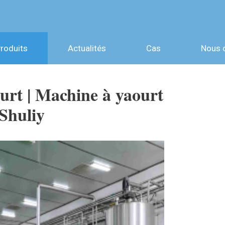
roduits
Actualités
Cas
Nous 
urt | Machine à yaourt
Shuliy