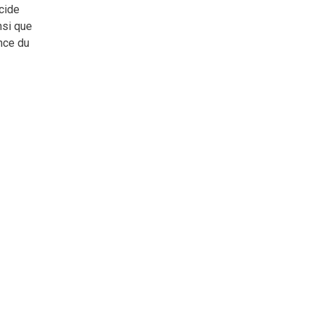
cide
nsi que
nce du