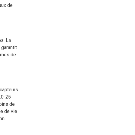
eaux de
es. La
 garantit
tèmes de
 capteurs
20-25
oins de
ée de vie
ion