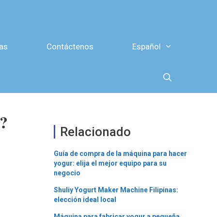
as
Contáctenos
Español
o?
Relacionado
Guía de compra de la máquina para hacer
yogur: elija el mejor equipo para su
negocio
Shuliy Yogurt Maker Machine Filipinas:
elección ideal local
Máquina para fabricar yogur a pequeña