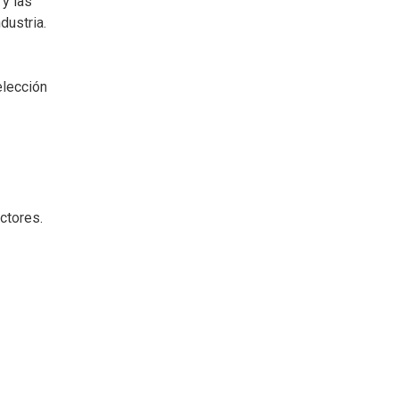
 y las
dustria.
elección
ctores.