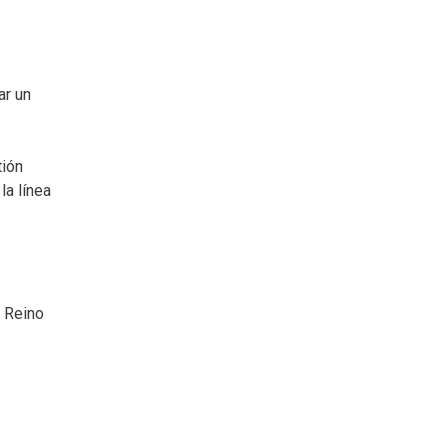
ar un
tión
la línea
l Reino