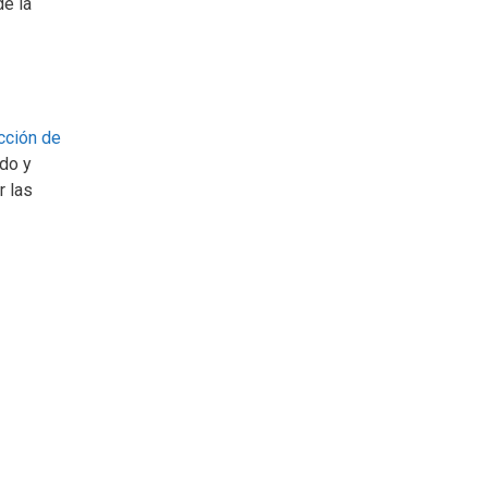
de la
cción de
ado y
r las