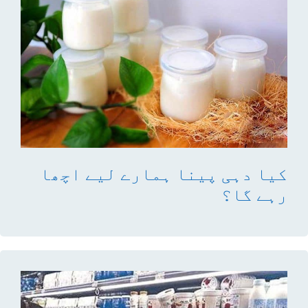
کیا دہی پینا ہمارے لیے اچھا
رہے گا؟