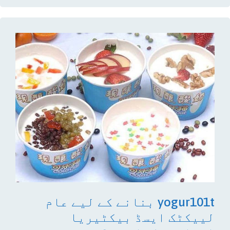
yogur101t بنانے کے لیے عام
لییکٹک ایسڈ بیکٹیریا