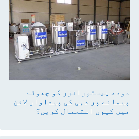
دودھ پیسٹورائزر کو چھوٹے
پیمانے پر دہی کی پیداوار لائن
میں کیوں استعمال کریں؟