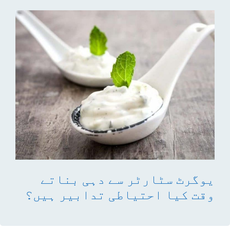
یوگرٹ سٹارٹر سے دہی بناتے
وقت کیا احتیاطی تدابیر ہیں؟