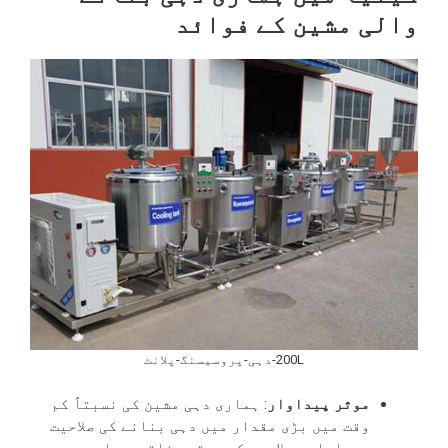
والی مشین کے فوائد
200L-دہی-پروسیسنگ-پلانٹ
موثر پیداوار
: ہماری دہی مشین کی نسبتاً کم
وقت میں بڑی مقدار میں دہی بنانے کی صلاحیت