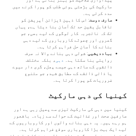
پیداواری صلاحیت کو بہتر بناتی ہے اور
مارکیٹ کی بڑھتی ہوئی طلب کو پورا کرنے میں
مدد کرتی ہے۔
صارف دوست
: اس کا ذہین ڈیزائن آپریشن کو
ناقابل یقین حد تک آسان بنا دیتا ہے، یہاں
تک کہ ناتجربہ کار لوگوں کے لیے بھی، جو
گھروں اور چھوٹے کاروباروں کے لیے دہی
بنانے کا آسان حل فراہم کرتا ہے۔
بہاددیشیی
: شولی دہی بنانے والا نہ صرف
روایتی بنا سکتا ہے۔
دہی
، بلکہ مختلف
ذائقوں کے ساتھ دہی جیسے پھل، گری دار میوے
یا ذاتی ذائقے کے مطابق شہد، جو متنوع
ضروریات کو پورا کرتا ہے۔
کینیا کی دہی مارکیٹ
کینیا میں دہی کی مارکیٹ تیزی سے پھیل رہی ہے اور
صارفین صحت اور غذائیت کے حوالے سے زیادہ باشعور
ہو رہے ہیں۔ یہ دہی بنانے والوں اور کاروباریوں کے
لیے ایک بہت بڑا کاروباری موقع فراہم کرتا ہے۔