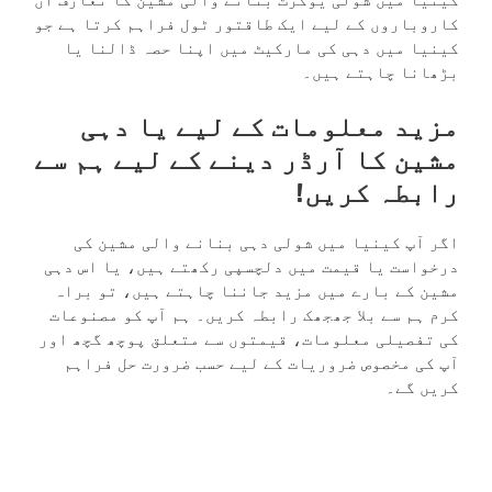
کینیا میں شولی یوگرٹ بنانے والی مشین کا تعارف ان
کاروباروں کے لیے ایک طاقتور ٹول فراہم کرتا ہے جو
کینیا میں دہی کی مارکیٹ میں اپنا حصہ ڈالنا یا
بڑھانا چاہتے ہیں۔
مزید معلومات کے لیے یا دہی
مشین کا آرڈر دینے کے لیے ہم سے
رابطہ کریں!
اگر آپ کینیا میں شولی دہی بنانے والی مشین کی
درخواست یا قیمت میں دلچسپی رکھتے ہیں، یا اس دہی
مشین کے بارے میں مزید جاننا چاہتے ہیں، تو براہ
کرم ہم سے بلا جھجھک رابطہ کریں۔ ہم آپ کو مصنوعات
کی تفصیلی معلومات، قیمتوں سے متعلق پوچھ گچھ اور
آپ کی مخصوص ضروریات کے لیے حسب ضرورت حل فراہم
کریں گے۔