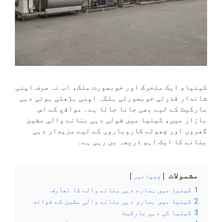
کینیا، ایک متحرک اور خوبصورت ملک، اب نہ صرف اپنی
شاندار قدرتی خوبصورتی بلکہ اپنی بڑھتی ہوئی دہی
مارکیٹ کے لیے بھی جانا جاتا ہے۔ مواقع کے اس
بازار میں، کینیا میں شولی دہی بنانے والی مشین
گھروں اور چھوٹے کاروباروں کے لیے مزیدار دہی
بنانے کا ایک اہم ذریعہ بن رہی ہے۔
مشمولات
چھپائیں
1
کینیا میں ہمارے دہی بنانے والے کا تعارف
2
کینیا میں ہماری دہی بنانے والی مشین کے فوائد
3
کینیا کی دہی مارکیٹ