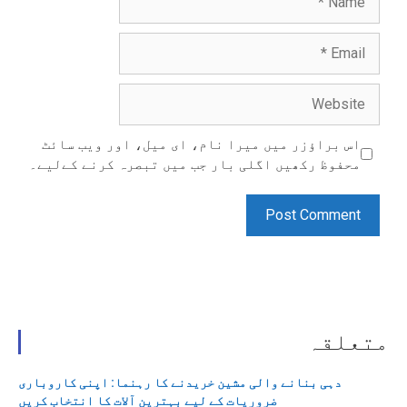
Email
Website
اس براؤزر میں میرا نام، ای میل، اور ویب سائٹ
محفوظ رکھیں اگلی بار جب میں تبصرہ کرنے کےلیے۔
متعلقہ
دہی بنانے والی مشین خریدنے کا رہنما: اپنی کاروباری
ضروریات کے لیے بہترین آلات کا انتخاب کریں