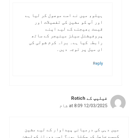
ہیلو، میں نے اسے موصول کر لیا ہے
اور آپ کو مشین کی تفصیلات اور
قیمت بھیجنے کے لیے اپنے
پروفیشنل سیلز مینیجر کے ساتھ
رابطہ کیا ہے۔ براہ کرم شولی کی
ای میل پر توجہ دیں۔
Reply
فیلیپ کے Rotich
12/03/2025 at 8:09 شام
میں دہی کی درمیانی پیداوار کے لیے مشین
کیسے حاصل کر سکتا ہوں؟ اسی دوران کوٹیشن