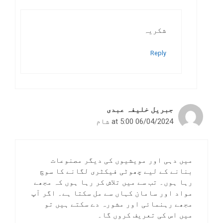
شکریہ
Reply
جبریل خلیفہ عبدی
06/04/2024 at 5:00 شام
میں دہی اور مویشیوں کی دیگر مصنوعات
بنانے کے لیے چھوٹی فیکٹری لگانے کا سوچ
رہا ہوں۔ تب سے میں تلاش کر رہا ہوں کہ مجھے
مواد اور سامان کہاں سے مل سکتا ہے۔ اگر آپ
مجھے رہنمائی اور مشورہ دے سکتے ہیں تو
میں اس کی تعریف کروں گا۔