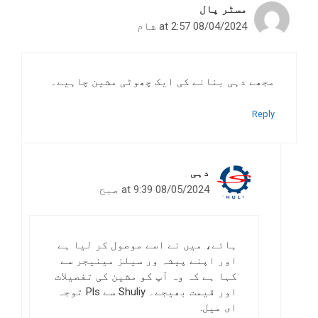
مسٹر پال
08/04/2024 at 2:57 شام
مجھے دہی بنانے کی ایک چھوٹی مشین چاہیے۔
Reply
دہی
08/05/2024 at 9:39 صبح
ہائے، میں نے اسے موصول کر لیا ہے
اور اپنے پیشہ ور سیلز مینیجر سے
کہا ہے کہ وہ آپ کو مشین کی تفصیلات
اور قیمت بھیجے۔ Shuliy سے Pls توجہ
ای میل.