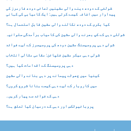
شولئی کے دودھ دینے والی مشینیں تھائی دودھ فارمرز کی
پیداوار میں اضافہ کیسے کرتی ہیں: ایک کامیابی کی کہانی
کیا بکری کے دودھ نکالنے والی مشین قابلِ استعمال ہے؟
شوللی دہی کے کپ بھرنے والی مشین کی کامیاب برآمدگی سلوانیہ
شولی دہی پروسیسنگ مشین دودھ کی پروسیسرز کے لیے فوائد
شولی دہی میکر مشین فلپائن: مقامی مثالی انتخاب
دہی پروسیسنگ کے اقدامات کیا ہیں؟
کینیا میں چھوٹے پیمانے پر دہی بنانے والی مشین
میں کاروبار کے لیے دہی کیسے بنانا شروع کروں؟
دہی کے فوائد سے پیار کریں۔
پروبائیوٹکس اور دہی کے درمیان کیا تعلق ہے؟
ہمارے بارے میں