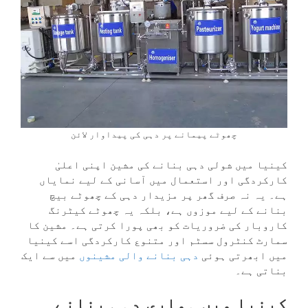
چھوٹے پیمانے پر دہی کی پیداوار لائن
کینیا میں شولی دہی بنانے کی مشین اپنی اعلیٰ
کارکردگی اور استعمال میں آسانی کے لیے نمایاں
ہے۔ یہ نہ صرف گھر پر مزیدار دہی کے چھوٹے بیچ
بنانے کے لیے موزوں ہے، بلکہ یہ چھوٹے کیٹرنگ
کاروبار کی ضروریات کو بھی پورا کرتی ہے۔ مشین کا
سمارٹ کنٹرول سسٹم اور متنوع کارکردگی اسے کینیا
میں ابھرتی ہوئی
دہی بنانے والی مشینوں
میں سے ایک
بناتی ہے۔
کینیا میں ہماری دہی بنانے