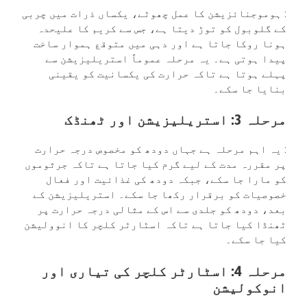
: ہوموجنائزیشن کا عمل چھوٹے، یکساں ذرات میں چربی
کے گلوبول کو توڑ دیتا ہے، جس سے کریم کا علیحدہ
ہونا روکا جاتا ہے اور دہی میں متوقع ہموار ساخت
پیدا ہوتی ہے۔ یہ مرحلہ عموماً استریلیزیشن سے
پہلے ہوتا ہے تاکہ حرارت کی یکسانیت کو یقینی
بنایا جا سکے۔
مرحلہ 3: استریلیزیشن اور ٹھنڈک
: یہ اہم مرحلہ ہے جہاں دودھ کو مخصوص درجہ حرارت
پر مقررہ مدت کے لیے گرم کیا جاتا ہے تاکہ جرثوموں
کو مارا جا سکے، جبکہ دودھ کی غذائیت اور فعال
خصوصیات کو برقرار رکھا جا سکے۔ استریلیزیشن کے
بعد، دودھ کو جلدی سے اس کے مثالی درجہ حرارت پر
ٹھنڈا کیا جاتا ہے تاکہ اسٹارٹر کلچر کا انوولیشن
کیا جا سکے۔
مرحلہ 4: اسٹارٹر کلچر کی تیاری اور
انوکولیشن