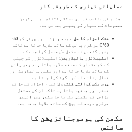
عملیاتی تیاری کے طریقہ کار
اجزاء کی مناسب تیاری مستقل نتائج اور بہترین
مصنوعات کے معیار کو یقینی بناتی ہے۔
خشک اجزاء کا حل
: دودھ پاؤڈر اور چینی کو 50-
60°C پر گرم پانی کے ساتھ ملایا جاتا ہے تاکہ
بغیر گٹھلی کے مکمل حل حاصل کیا جا سکے۔
اسٹیبلائزر ہائیڈریشن
: اسٹیبلائزرز کو چینی
کے کم مقدار کے ساتھ ملایا جاتا ہے، پھر پانی
کے ساتھ ملایا جاتا ہے اور مکمل ہائیڈریٹ اور
فعال بنانے کے لیے گرم کیا جاتا ہے۔
پری مکس کوالٹی کنٹرول
: تمام اجزاء کے حل کو
فلٹر اور جانچا جاتا ہے تاکہ ان کی مستقل
مزاجی کو یقینی بنایا جا سکے، پھر انہیں
مرکزی دودھ کے بیچ کے ساتھ ملایا جاتا ہے۔
مکھن کی ہوموجنائزیشن کا
سائنس