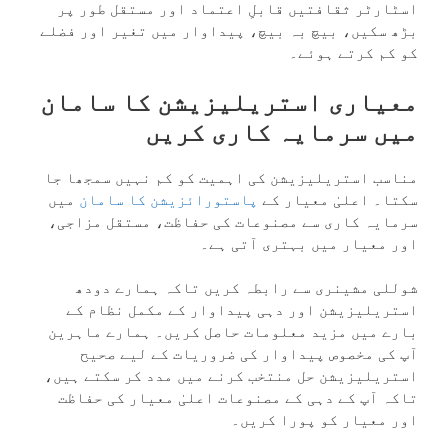
اسٹارٹر ثقافتیں قابلِ اعتماد اور مستقل طور پر
بڑھ سکیں، بیچ بہ بیچ، پیداوار میں تغیر اور فضلے
کو کم کرتے ہوئے۔
معیاری استریلیزیشن کا سامان
میں سرمایہ کاری کریں
مناسب استریلیزیشن کی اہمیت کو کم نہیں سمجھا جا
سکتا۔ اعلیٰ معیار کے
پاستورائزیشن کا سامان
میں
سرمایہ کاری سے مصنوعات کی حفاظت، مستقل مزاجی،
اور معیار میں بہتری آتی ہے۔
شوللی مشینری سے رابطہ کریں تاکہ ہمارے دودھ
استریلیزیشن اور دہی پیداوار کے مکمل نظام کے
بارے میں مزید معلومات حاصل کریں۔ ہمارے ماہرین
آپ کی مخصوص پیداوار کی ضروریات کے لیے صحیح
استریلیزیشن حل منتخب کرنے میں مدد کر سکتے ہیں،
تاکہ آپ کے دہی کے مصنوعات اعلیٰ معیار کی حفاظت
اور معیار کو پورا کریں۔