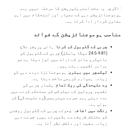
: اگرچہ یہ سخت استریلیزیشن کا مرحلہ نہیں ہے،
ہوموجنائزیشن دہی کے معیار اور استحکام میں اہم
معاون کردار ادا کرتا ہے۔
مناسب ہوموجنائزیشن کے فوائد
چربی کے گلوبول کم کرنا
: ہائی پریشر علاج
(9.81-24.5 میگا پاسکل) چربی کے گلوبول کو
مائیکرو سائز کے ذرات میں توڑ دیتا ہے جو
برابر تقسیم رہتے ہیں۔
ٹیکسچر میں بہتری
: ہوموجنائزڈ دودھ دہی کو
زیادہ ہموار، کریمی ساخت دیتا ہے۔
وے علیحدگی کی روک تھام
: یکساں چربی کی
تقسیم پروٹین کے میٹرکس کو مستحکم کرنے میں
مدد دیتی ہے، جس سے سینریسس (وے علیحدگی) کم
ہوتی ہے۔
رنگت میں اضافہ
: چھوٹے چربی کے گلوبول روشنی
کو مختلف طریقے سے بکھیرتے ہیں، جس سے دہی
زیادہ سفید اور دلکش نظر آتا ہے۔