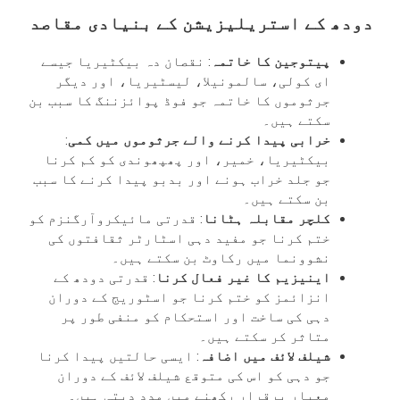
دودھ کے استریلیزیشن کے بنیادی مقاصد
پیتوجین کا خاتمہ
: نقصان دہ بیکٹیریا جیسے
ای کولی، سالمونیلا، لیسٹیریا، اور دیگر
جرثوموں کا خاتمہ جو فوڈ پوائزننگ کا سبب بن
سکتے ہیں۔
خرابی پیدا کرنے والے جرثوموں میں کمی
:
بیکٹیریا، خمیر، اور پھپھوندی کو کم کرنا
جو جلد خراب ہونے اور بدبو پیدا کرنے کا سبب
بن سکتے ہیں۔
کلچر مقابلہ ہٹانا
: قدرتی مائیکروآرگنزم کو
ختم کرنا جو مفید دہی اسٹارٹر ثقافتوں کی
نشوونما میں رکاوٹ بن سکتے ہیں۔
اینیزیم کا غیر فعال کرنا
: قدرتی دودھ کے
انزائمز کو ختم کرنا جو اسٹوریج کے دوران
دہی کی ساخت اور استحکام کو منفی طور پر
متاثر کر سکتے ہیں۔
شیلف لائف میں اضافہ
: ایسی حالتیں پیدا کرنا
جو دہی کو اس کی متوقع شیلف لائف کے دوران
معیار برقرار رکھنے میں مدد دیتی ہیں۔