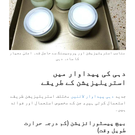
مناسب استریلیزیشن اور پروسیسنگ سے حاصل شدہ اعلیٰ معیار
کا سادہ دہی
دہی کی پیداوار میں
استریلیزیشن کے طریقے
جدید
دہی پیداوار لائنیں
مختلف استریلیزیشن طریقے
استعمال کرتی ہیں، جن کے مخصوص استعمال اور فوائد
ہیں۔
بیچ پیسٹورائزیشن (کم درجہ حرارت
طویل وقت)