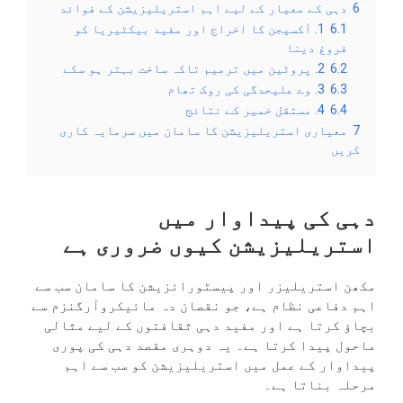
6
دہی کے معیار کے لیے اہم استریلیزیشن کے فوائد
6.1
1. آکسیجن کا اخراج اور مفید بیکٹیریا کو
فروغ دینا
6.2
2. پروٹین میں ترمیم تاکہ ساخت بہتر ہو سکے
6.3
3. وے علیحدگی کی روک تھام
6.4
4. مستقل خمیر کے نتائج
7
معیاری استریلیزیشن کا سامان میں سرمایہ کاری
کریں
دہی کی پیداوار میں
استریلیزیشن کیوں ضروری ہے
مکھن استریلیزر اور پیسٹورائزیشن کا سامان سب سے
اہم دفاعی نظام ہے، جو نقصان دہ مائیکروآرگنزم سے
بچاؤ کرتا ہے اور مفید دہی ثقافتوں کے لیے مثالی
ماحول پیدا کرتا ہے۔ یہ دوہری مقصد دہی کی پوری
پیداوار کے عمل میں استریلیزیشن کو سب سے اہم
مرحلہ بناتا ہے۔