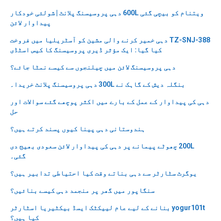
ویتنام کو بیچی گئی 600L دہی پروسیسنگ پلانٹ | شولئی خودکار
پیداوار لائن
TZ-SNJ-388 دہی خمیر کرنے والی مشین کو آسٹریلیا میں فروخت
کیا گیا: ایک مؤثر ڈیری پروسیسنگ کا کیس اسٹڈی
دہی پروسیسنگ لائن میں چیلنجوں سے کیسے نمٹا جائے؟
بنگلہ دیش کے گاہک نے 300L دہی پروسیسنگ پلانٹ خریدا۔
دہی کی پیداوار کے عمل کے بارے میں اکثر پوچھے گئے سوالات اور
حل
ہندوستانی دہی پینا کیوں پسند کرتے ہیں؟
200L چھوٹے پیمانے پر دہی کی پیداوار لائن سعودی بھیج دی
گئی۔
یوگرٹ سٹارٹر سے دہی بناتے وقت کیا احتیاطی تدابیر ہیں؟
سنگاپور میں گھر پر منجمد دہی کیسے بنائیں؟
yogur101t بنانے کے لیے عام لییکٹک ایسڈ بیکٹیریا اسٹارٹر
کیا ہیں؟