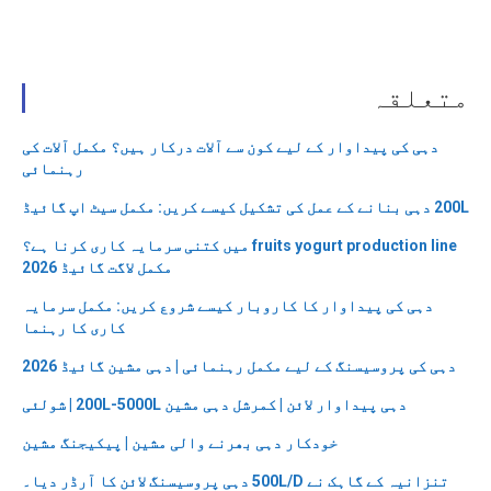
متعلقہ
دہی کی پیداوار کے لیے کون سے آلات درکار ہیں؟ مکمل آلات کی
رہنمائی
200L دہی بنانے کے عمل کی تشکیل کیسے کریں: مکمل سیٹ اپ گائیڈ
fruits yogurt production line میں کتنی سرمایہ کاری کرنا ہے؟
مکمل لاگت گائیڈ 2026
دہی کی پیداوار کا کاروبار کیسے شروع کریں: مکمل سرمایہ
کاری کا رہنما
دہی کی پروسیسنگ کے لیے مکمل رہنمائی | دہی مشین گائیڈ 2026
دہی پیداوار لائن | کمرشل دہی مشین 200L-5000L | شولئی
خودکار دہی بھرنے والی مشین | پیکیجنگ مشین
تنزانیہ کے گاہک نے 500L/D دہی پروسیسنگ لائن کا آرڈر دیا۔