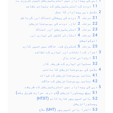
1
دہی کی پیداوار میں استریلیزیشن کیوں ضروری ہے
1.1
دودھ کے استریلیزیشن کے بنیادی مقاصد
2
مکمل دہی پیداوار کا عمل
2.1
مرحلہ 1: دودھ کی پیشگی ٹھنڈک اور گرمائش
2.2
مرحلہ 2: تازہ دودھ کی ہوموجنائزیشن
2.3
مرحلہ 3: استریلیزیشن اور ٹھنڈک
2.4
مرحلہ 4: اسٹارٹر کلچر کی تیاری اور
انوکولیشن
2.5
مرحلہ 5: کنٹرول شدہ حالات میں خمیر کاری
3
اجزاء کے انتخاب اور تیاری کے تقاضے
3.1
ابتدائی خام مال
3.2
عملیاتی تیاری کے طریقہ کار
4
مکھن کی ہوموجنائزیشن کا سائنس
4.1
مناسب ہوموجنائزیشن کے فوائد
4.2
مناسب ہوموجنائزیشن کے حالات
5
دہی کی پیداوار میں استریلیزیشن کے طریقے
5.1
بیچ پیسٹورائزیشن (کم درجہ حرارت طویل وقت)
5.2
ہائی ٹمپریچر شارٹ ٹائم (HTST)
پیسٹورائزیشن
5.3
الٹرا ہائی ٹمپریچر (UHT) علاج