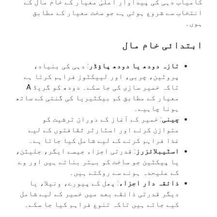
کامیاب دہی کی پیداوار اعلیٰ معیار کے خام مال کے
انتخاب سے شروع ہوتی ہے جو سخت معیار کے مطابق
ہوں۔
ابتدائی خام مال
تازہ دودھ یا دودھ پاؤڈر
: دہی کی بنیاد،
پروٹین، چربی، اور لییکٹوز فراہم کرتا ہے
تاکہ خمیر سازی کی جا سکے۔ دودھ کو گریڈ A
معیار کے مطابق کم بیکٹیریا کی گنتی کے ساتھ
ہونا چاہیے۔
چینی
: خمیر کے آغاز کے دوران ترشیت کو
متوازن کرنے اور اسٹارٹر ثقافتوں کے لیے
غذا فراہم کرنے کے لیے شامل کیا جاتا ہے۔
اسٹیبلائزرز
: قدرتی اجزاء جیسے ایگر، جلیٹن،
یا پیکٹین جو ساخت کو بہتر بناتے ہیں اور وے
کے علیحدہ ہونے سے روکتے ہیں۔
ذائقہ دار اجزاء
: پھل کے پیورے، ونیلا، یا
دیگر قدرتی ذائقے بعد میں خمیر کے لیے شامل
کیے جاتے ہیں تاکہ تنوع فراہم کیا جا سکے۔