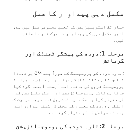
مکمل دہی پیداوار کا عمل
جہاں تک استریلیزیشن کا تعلق مجموعی عمل میں ہے،
آئیں مکمل دہی کی پیداوار کے ورک فلو کا جائزہ
لیں۔
مرحلہ 1: دودھ کی پیشگی ٹھنڈک اور
گرمائش
: تازہ دودھ کو پروسیسنگ کے فوراً بعد 4°C پر ٹھنڈا
کیا جاتا ہے تاکہ تازگی برقرار رہے۔ اس سے پہلے کہ
پروسیسنگ شروع کی جائے، اسے آہستہ آہستہ گرم کیا
جاتا ہے تاکہ ہوموجنائزیشن اور استریلیزیشن کے
لیے تیار کیا جا سکے۔ یہ کنٹرول شدہ درجہ حرارت کا
انتقال دودھ کے معیار کو محفوظ رکھتا ہے اور اسے
بعد کے مراحل کے لیے تیار کرتا ہے۔
مرحلہ 2: تازہ دودھ کی ہوموجنائزیشن