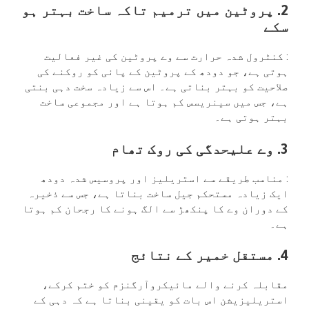
2. پروٹین میں ترمیم تاکہ ساخت بہتر ہو
سکے
: کنٹرول شدہ حرارت سے وے پروٹین کی غیر فعالیت
ہوتی ہے، جو دودھ کے پروٹین کے پانی کو روکنے کی
صلاحیت کو بہتر بناتی ہے۔ اس سے زیادہ سخت دہی بنتی
ہے، جس میں سینریسس کم ہوتا ہے اور مجموعی ساخت
بہتر ہوتی ہے۔
3. وے علیحدگی کی روک تھام
: مناسب طریقے سے استریلیز اور پروسیس شدہ دودھ
ایک زیادہ مستحکم جیل ساخت بناتا ہے، جس سے ذخیرہ
کے دوران وے کا پنکھڑ سے الگ ہونے کا رجحان کم ہوتا
ہے۔
4. مستقل خمیر کے نتائج
مقابلہ کرنے والے مائیکروآرگنزم کو ختم کرکے،
استریلیزیشن اس بات کو یقینی بناتا ہے کہ دہی کے