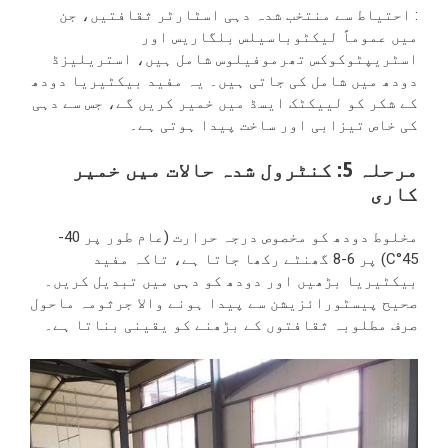
: احتیاط سے منتخب شدہ دہی اسٹارٹر ثقافتیں، جن
میں عموماً لیکٹوباسیلس بلگاریس اور
اسٹریپٹوکوکس تھرموفیلوس شامل ہیں، استریلیزڈ
دودھ میں شامل کی جاتی ہیں۔ یہ مفید بیکٹیریا دودھ
کے شکر کو لییکٹک ایسڈ میں خمیر کریں گے، جس سے دہی
کی خاص تیزابی اور ساخت پیدا ہوتی ہے۔
مرحلہ 5: کنٹرول شدہ حالات میں خمیر
کاری
مخلوط دودھ کو مخصوص درجہ حرارت (عام طور پر 40-
45°C) پر 6-8 گھنٹے رکھا جاتا ہے، تاکہ مفید
بیکٹیریا بڑھیں اور دودھ کو دہی میں تبدیل کریں۔
صحیح پیسٹورائزیشن سے پیدا ہونے والا جرثومہ ماحول
صرف مطلوبہ ثقافتوں کے بڑھنے کو یقینی بناتا ہے۔