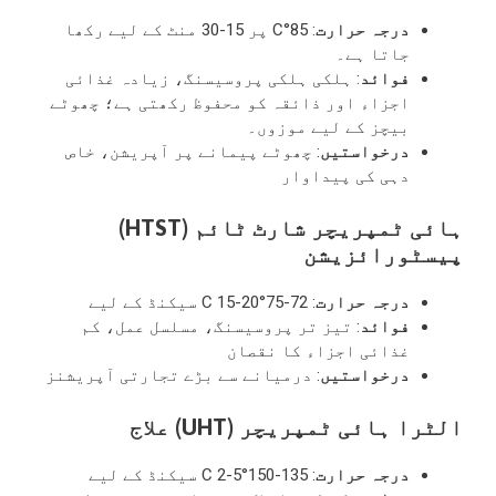
درجہ حرارت
: 85°C پر 15-30 منٹ کے لیے رکھا
جاتا ہے۔
فوائد
: ہلکی ہلکی پروسیسنگ، زیادہ غذائی
اجزاء اور ذائقہ کو محفوظ رکھتی ہے؛ چھوٹے
بیچز کے لیے موزوں۔
درخواستیں
: چھوٹے پیمانے پر آپریشن، خاص
دہی کی پیداوار
ہائی ٹمپریچر شارٹ ٹائم (HTST)
پیسٹورائزیشن
درجہ حرارت
: 72-75°C 15-20 سیکنڈ کے لیے
فوائد
: تیز تر پروسیسنگ، مسلسل عمل، کم
غذائی اجزاء کا نقصان
درخواستیں
: درمیانے سے بڑے تجارتی آپریشنز
الٹرا ہائی ٹمپریچر (UHT) علاج
درجہ حرارت
: 135-150°C 2-5 سیکنڈ کے لیے