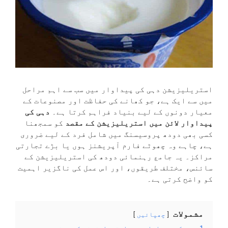
استریلیزیشن دہی کی پیداوار میں سب سے اہم مراحل
میں سے ایک ہے، جو کھانے کی حفاظت اور مصنوعات کے
معیار دونوں کے لیے بنیاد فراہم کرتا ہے۔
دہی کی
پیداوار لائن میں استریلیزیشن کے مقصد
کو سمجھنا
کسی بھی دودھ پروسیسنگ میں شامل فرد کے لیے ضروری
ہے، چاہے وہ چھوٹے فارم آپریشنز ہوں یا بڑے تجارتی
مراکز۔ یہ جامع رہنمائی دودھ کی استریلیزیشن کے
سائنس، مختلف طریقوں، اور اس عمل کی ناگزیر اہمیت
کو واضح کرتی ہے۔
مشمولات
چھپائیں