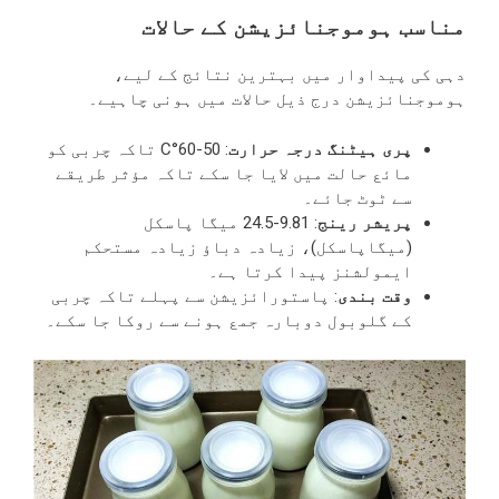
مناسب ہوموجنائزیشن کے حالات
دہی کی پیداوار میں بہترین نتائج کے لیے،
ہوموجنائزیشن درج ذیل حالات میں ہونی چاہیے۔
پری ہیٹنگ درجہ حرارت
: 50-60°C تاکہ چربی کو
مائع حالت میں لایا جا سکے تاکہ مؤثر طریقے
سے ٹوٹ جائے۔
پریشر رینج
: 9.81-24.5 میگا پاسکل
(میگاپاسکل)، زیادہ دباؤ زیادہ مستحکم
ایمولشنز پیدا کرتا ہے۔
وقت بندی
: پاستورائزیشن سے پہلے تاکہ چربی
کے گلوبول دوبارہ جمع ہونے سے روکا جا سکے۔