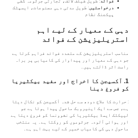
فوائد
: طویل شیلف لائف، تجارتی جرثومہ کشی
درخواستیں
: طویل مدتی دہی مصنوعات، ایسپٹک
پیکجنگ نظام
دہی کے معیار کے لیے اہم
استریلیزیشن کے فوائد
مناسب استریلیزیشن کے متعدد فوائد فراہم کرتا ہے
جو دہی کے معیار اور پیداوار کی کامیابی پر براہ
راست اثر ڈالتے ہیں۔
1. آکسیجن کا اخراج اور مفید بیکٹیریا
کو فروغ دینا
: حرارت کا علاج دودھ سے حل شدہ آکسیجن کو نکال دیتا
ہے، جس سے ایک اینیروبک ماحول پیدا ہوتا ہے جو
لییکٹک ایسڈ بیکٹیریا کی نشوونما کو فروغ دیتا ہے
اور ہوائی آلودہ جرثوموں کو روکتا ہے۔ یہ منتخب
ماحول دہی کی کامیاب خمیر کے لیے بہت اہم ہے۔