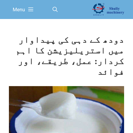
Ski
Menu
t
conten
دودھ کے دہی کی پیداوار
میں استریلیزیشن کا اہم
کردار: عمل، طریقے، اور
فوائد