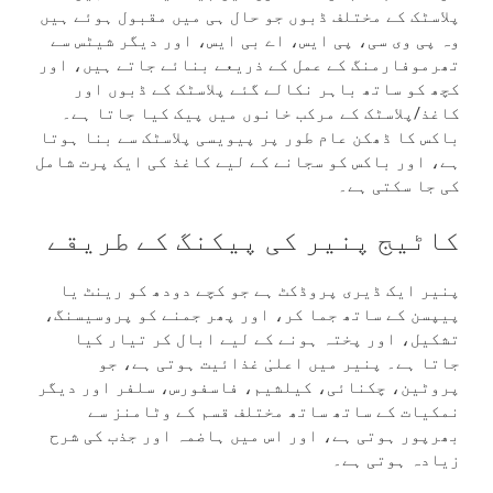
پلاسٹک کے مختلف ڈبوں جو حال ہی میں مقبول ہوئے ہیں
وہ پی وی سی، پی ایس، اے بی ایس، اور دیگر شیٹس سے
تھرموفارمنگ کے عمل کے ذریعے بنائے جاتے ہیں، اور
کچھ کو ساتھ باہر نکالے گئے پلاسٹک کے ڈبوں اور
کاغذ/پلاسٹک کے مرکب خانوں میں پیک کیا جاتا ہے۔
باکس کا ڈھکن عام طور پر پیویسی پلاسٹک سے بنا ہوتا
ہے، اور باکس کو سجانے کے لیے کاغذ کی ایک پرت شامل
کی جا سکتی ہے۔
کاٹیج پنیر کی پیکنگ کے طریقے
پنیر ایک ڈیری پروڈکٹ ہے جو کچے دودھ کو رینٹ یا
پیپسن کے ساتھ جما کر، اور پھر جمنے کو پروسیسنگ،
تشکیل، اور پختہ ہونے کے لیے ابال کر تیار کیا
جاتا ہے۔ پنیر میں اعلیٰ غذائیت ہوتی ہے، جو
پروٹین، چکنائی، کیلشیم، فاسفورس، سلفر اور دیگر
نمکیات کے ساتھ ساتھ مختلف قسم کے وٹامنز سے
بھرپور ہوتی ہے، اور اس میں ہاضمہ اور جذب کی شرح
زیادہ ہوتی ہے۔