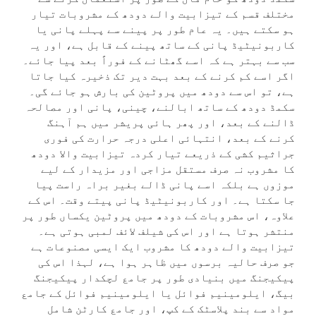
مختلف قسم کے تیزابیت والے دودھ کے مشروبات تیار
ہو سکتے ہیں۔ یہ عام طور پر پینے سے پہلے پانی یا
کاربونیٹیڈ پانی کے ساتھ پینے کے قابل ہے، اور یہ
سب سے بہتر ہے کہ اسے گھٹانے کے فوراً بعد پیا جائے۔
اگر اسے کم کرنے کے بعد بہت دیر تک ذخیرہ کیا جاتا
ہے، تو اس سے دودھ میں پروٹین کی بارش ہو جائے گی۔
سکمڈ دودھ کے ساتھ ابالنے، چینی، پانی اور مصالحہ
ڈالنے کے بعد، اور پھر ہائی پریشر میں ہم آہنگ
کرنے کے بعد، انتہائی اعلی درجہ حرارت کی فوری
جراثیم کشی کے ذریعے تیار کردہ تیزابیت والا دودھ
کا مشروب نہ صرف مستقل مزاجی اور مزیدار کے لیے
موزوں ہے بلکہ اسے پانی ڈالے بغیر براہ راست پیا
جا سکتا ہے۔ اور کاربونیٹیڈ پانی پیتے وقت۔ اس کے
علاوہ، اس مشروبات کے دودھ میں پروٹین یکساں طور پر
منتشر ہوتا ہے اور اس کی شیلف لائف لمبی ہوتی ہے۔
تیزابیت والے دودھ کا مشروب ایک ایسی مصنوعات ہے
جو صرف حالیہ برسوں میں ظاہر ہوا ہے، لہذا اس کی
پیکیجنگ میں بنیادی طور پر جامع لچکدار پیکیجنگ
بیگ، ایلومینیم فوائل یا ایلومینیم فوائل کے جامع
مواد سے بند پلاسٹک کے کپ، اور جامع کارٹن شامل