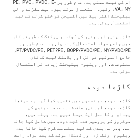
اس کی قیمت سستی ہے۔ عام طور پر PE، PVC، PVDC، E-
VA، NY، وغیرہ استعمال ہوتے ہیں۔ ہیٹ سکڑنے والی
پیکیجنگ اکثر بیگ میں آکسیجن کو ختم کرنے کے لیے
استعمال ہوتی ہے۔
تازہ پنیر اور پنیر کی لچکدار پیکنگ کے طریقہ کار
میں جامع مواد استعمال کرنا چاہیے۔ عام طور پر
PT/PVDC/PE، PET?PE، BOPP/PVDC/PE، NY/PVDC/PE،
جامع المونیم فوائل اور پلاسٹک لیپت کاغذی
مصنوعات، اور ویکیوم پیکیجنگ زیادہ تر استعمال
ہوتی ہے۔
گاڑھا دودھ
گاڑھا دودھ دو قسموں میں تقسیم کیا گیا ہے: میٹھا
گاڑھا دودھ اور غیر صاف شدہ دودھ۔ دونوں کی
پیداوار کا عمل ایک جیسا نہیں ہے۔ پہلے میں،
سوکروز کو پروسیس شدہ کچے دودھ میں شامل کیا جاتا
ہے، پھر نس بندی کے لیے پہلے سے گرم کیا جاتا ہے،
ویکیوم ارتکاز، اور ٹھنڈا ہونے کے بعد براہ راست