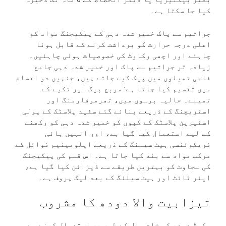
کیا جا سکتا ہے۔
جراثیم سے پاک خمیر شدہ دہی کے پیکیجنگ مواد کو
اعلی درجہ حرارت کو برداشت کرنے کے قابل ہونا
چاہئے اور اچھی رکاوٹ کی خصوصیات ہونی چاہئیں۔
زیادہ تر جراثیم سے پاک اور خمیر شدہ دہی جامع
فلمی تھیلوں میں پیک کیے جاتے ہیں، جنہیں دو اقسام
میں تقسیم کیا جاتا ہے: مربع بیگ اور تکیے کے
تھیلے۔ حالیہ برسوں میں، تھرموفارمنگ اور
اسٹریچنگ کے ذریعے بنائے گئے سفید پلاسٹک کے پولی
اسٹیرین پلاسٹک کے کپوں کو خمیر شدہ دہی کو رکھنے
کے لیے استعمال کیا گیا ہے، اور انہیں ہائی
فریکوئنسی ہیٹ سیلنگ کے ذریعے ایلومینیم فوائل کے
مرکب مواد سے بند کیا جاتا ہے۔ اس قسم کی پیکیجنگ
کی سجاوٹ کو بہترین طریقے سے ڈیزائن کیا گیا ہے،
ایئر ٹائٹ اور ہیٹ سیلنگ کے بعد لیک پروف ہے۔
تیزابیت والا دودھ کا مشروب
سکمڈ دودھ کو خام مال کے طور پر استعمال کرنے سے