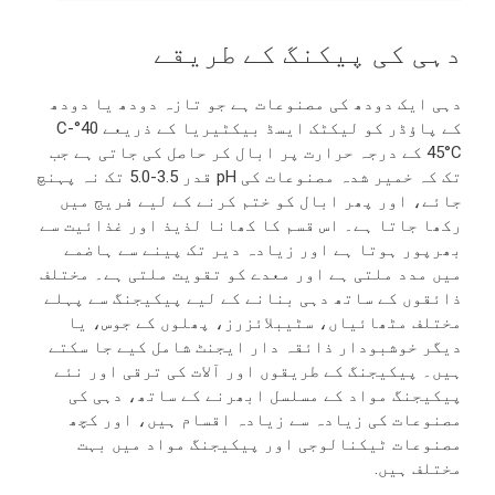
دہی کی پیکنگ کے طریقے
دہی ایک دودھ کی مصنوعات ہے جو تازہ دودھ یا دودھ
کے پاؤڈر کو لیکٹک ایسڈ بیکٹیریا کے ذریعے 40°C-
45°C کے درجہ حرارت پر ابال کر حاصل کی جاتی ہے جب
تک کہ خمیر شدہ مصنوعات کی pH قدر 3.5-5.0 تک نہ پہنچ
جائے، اور پھر ابال کو ختم کرنے کے لیے فریج میں
رکھا جاتا ہے۔ اس قسم کا کھانا لذیذ اور غذائیت سے
بھرپور ہوتا ہے اور زیادہ دیر تک پینے سے ہاضمے
میں مدد ملتی ہے اور معدے کو تقویت ملتی ہے۔ مختلف
ذائقوں کے ساتھ دہی بنانے کے لیے پیکیجنگ سے پہلے
مختلف مٹھائیاں، سٹیبلائزرز، پھلوں کے جوس، یا
دیگر خوشبودار ذائقہ دار ایجنٹ شامل کیے جا سکتے
ہیں۔ پیکیجنگ کے طریقوں اور آلات کی ترقی اور نئے
پیکیجنگ مواد کے مسلسل ابھرنے کے ساتھ، دہی کی
مصنوعات کی زیادہ سے زیادہ اقسام ہیں، اور کچھ
مصنوعات ٹیکنالوجی اور پیکیجنگ مواد میں بہت
مختلف ہیں.