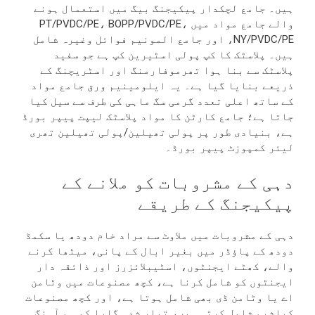
ہیں۔ جامع لچکدار پیکیجنگ بیگ میں استعمال ہونے
والے جامع مواد میں PT/PVDC/PE، BOPP/PVDC/PE،
NY/PVDC/PE، اور جامع المونیم فوائل وغیرہ شامل
ہیں۔ پلاسٹک کا کپ پولی اسٹیرین کپ ہے جو سفید
پلاسٹک سے بنا ہوا تھرموفارمنگ اور اسٹریچنگ کے
ذریعے بنایا گیا ہے۔ یہ ایلومینیم ورق جامع مواد
کے ساتھ اعلی تعدد گرمی سگ ماہی کی طرف سے سیل کیا
جاتا ہے؛ جامع کارٹن کا مواد پلاسٹک لیپت پیپر بورڈ
ہے، بنیادی طور پر پولی تھیلین/پولی تھیلین تھری
لیئر کمپوزٹ پیپر بورڈ۔
دہی کے مشروبات کو ملانے کے
پیکیجنگ کے طریقے
دہی کے مشروبات میں ملاوٹ سے مراد خام دودھ یا سکمڈ
دودھ کے پاؤڈر میں بغیر ابال کے پانی، میٹھا کرنے
والے، کھٹے ایجنٹوں، اسٹیبلائزرز اور ذائقہ دار
ایجنٹوں کو شامل کرنا ہے، کچھ مصنوعات میں وٹامن
اے یا وٹامن ڈی بھی شامل ہوتا ہے، اور کچھ مصنوعات
کیلشیم شامل کرتی ہیں، تیار شدہ گارا کو ہم آہنگ