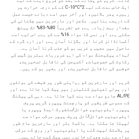
جائے۔ کریم کو پکانے کے بعد کو فروغ دینے کے لیے
ایک خاص مدت کے لیے 2°C-10°C کے کم درجہ حرارت پر
رہیں، پھر ہلائیں، اور آخر میں اسے دبانے جیسے عمل
کے ذریعے بنائیں۔ مکھن اور مارجرین میں چکنائی کی
مقدار بہت زیادہ ہے، جو تقریباً 80%-83% تک پہنچ
سکتی ہے، اور نمی کا مواد 16% سے کم ہے، اس لیے اسے
آکسائڈائز کرنا اور بگڑنا آسان ہے، اور ارد گرد کے
ماحول میں عجیب و غریب بو کو جذب کرنا آسان ہے۔ .
لہذا، پیکیجنگ مواد کی اہم ضروریات بہترین گیس کی
رکاوٹ کی خصوصیات، آکسیجن کی ناقابل تسخیریت،
خوشبو کی ناقابل تسخیریت، اور بغیر بو کے ہیں۔
کریم اور مارجرین کو روایتی طور پر شیشے کی بوتلوں
اور پولی تھیلین کنٹینرز میں پیک کیا جاتا ہے، اور
AL/PE جامع مواد سے بند کیا جاتا ہے۔ دہی کی پیکنگ
کے عمومی طریقوں کو پارچمنٹ پیپر، گریس پروف
پیپر، ایلومینیم فوائل/سلفورک ایسڈ پیپر، یا
ایلومینیم فوائل/آئل پروف پیپر مرکب مواد سے
لپیٹا جا سکتا ہے۔ باکسڈ بٹر اور مارجرین عام طور
پر پلاسٹک لیپت گتے یا ایلومینیم اور ورق کے مرکب
مواد سے بنے چھوٹے خانوں میں پیک کیے جاتے ہیں۔