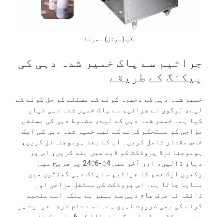
کپ (بوتل) بھرنا
جراثیم سے پاک خمیر شدہ دہی کی
پیکنگ کے طریقے
خمیر شدہ دہی کے ذخیرہ کرنے کے مسئلے کو حل کرنے کے
لیے، لوگوں نے جراثیم سے پاک خمیر شدہ دہی تیار
کیا ہے۔ خمیر شدہ دہی کے لیے، مضبوط دہی کی مستقل
مزاجی کو مستحکم کرنے کے لیے خمیر شدہ دہی کی ایک
خاص مقدار شامل کریں۔ اس کے بعد ہوموجنائز کریں،
ہوموجنائزڈ پروڈکٹ کو ڈبے میں بند کریں، اس پر
دباؤ ڈالیں، اور آخر میں 4℃-6℃24 پر فریج میں
رکھیں ایک قسم کا جراثیم سے پاک دہی گھنٹوں میں
بنایا جاتا ہے۔ اس پروڈکٹ کی مستقل مزاجی اور
ذائقہ نہ صرف عام دہی سے بہتر ہے بلکہ اسے منجمد
کرنے کی بھی ضرورت نہیں ہے۔ اسے عام درجہ حرارت پر
بغیر بیکٹیریا یا دیگر انحطاط کے 6 ماہ تک ذخیرہ