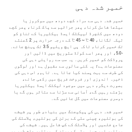
خمیر شدہ دہی
خمیر شدہ دہی سے مراد کچے دودھ میں سوکروز یا
میٹھا شامل کرنا، پھر جراثیم سے پاک کرنا، پھر کچے
دودھ میں کلچرڈ لییکٹک ایسڈ بیکٹیریا کے تناؤ کو
ٹیکہ لگانا، 40 ℃ ~ 45 ℃ کے درجہ حرارت پر 2 گھنٹے
تک خمیر کرنا، تاکہ پی ایچ ویلیو 3.5 تک پہنچ جائے۔
-5.0، اور پھر اسے کولڈ سٹوریج میں ڈالیں اور
پروڈکٹ کو خمیر کریں۔ یہ سب سے روایتی دہی کی
مصنوعات ہے؛ یہ کئی سالوں سے مقبول ہے اور لوگوں
کی طرف سے بہت پسند کیا جاتا ہے۔ تاہم، اس دہی کی
ذخیرہ اندوزی اور فروخت فریج میں رکھی جائے،
بصورت دیگر، دہی میں موجود لیکٹک ایسڈ بیکٹیریا
بڑھتے رہیں گے، آسانی سے سڑنا سے متاثر ہوں گے یا
دوسری مصنوعات میں گل جائیں گے۔
خمیر شدہ دہی کی پیکیجنگ میں بنیادی طور پر شیشے
کی بوتلیں، چینی مٹی کے برتن کی بوتلیں، پلاسٹک کی
جامع فلمیں اور پلاسٹک کے کپ شامل ہیں۔ شیشے کی
بوتلیں اور چینی مٹی کے برتن کی بوتلیں عام طور پر