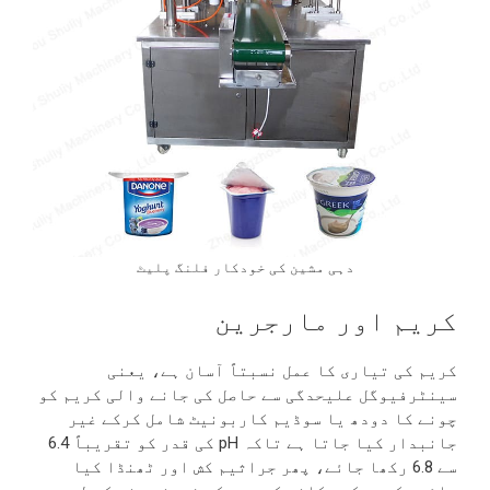
دہی مشین کی خودکار فلنگ پلیٹ
کریم اور مارجرین
کریم کی تیاری کا عمل نسبتاً آسان ہے، یعنی
سینٹرفیوگل علیحدگی سے حاصل کی جانے والی کریم کو
چونے کا دودھ یا سوڈیم کاربونیٹ شامل کرکے غیر
جانبدار کیا جاتا ہے تاکہ pH کی قدر کو تقریباً 6.4
سے 6.8 رکھا جائے، پھر جراثیم کش اور ٹھنڈا کیا