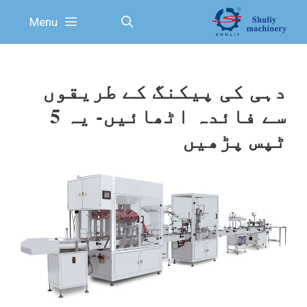
Ski
Menu
t
conten
دہی کی پیکنگ کے طریقوں
سے فائدہ اٹھائیں- یہ 5
ٹپس پڑھیں