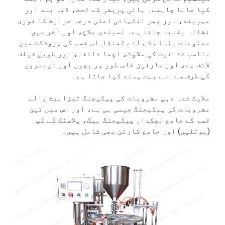
کیا جانا چاہیے۔ ہائی پریشر کے تحت، ڈبہ بند اور
مہربند، اور پھر انتہائی اعلی درجہ حرارت کا فوری
نشانہ بنایا جاتا ہے۔ نسبندی علاج، اور آخر میں
مصنوعات بنانے کے لئے ٹھنڈا. اس قسم کی پروڈکٹ میں
مناسب غذائیت کی ملاوٹ، اچھا ذائقہ، اور طویل شیلف
لائف ہے، اور صارفین خاص طور پر بچوں اور نوعمروں
کی طرف سے اسے بہت پسند کیا جاتا ہے۔
ملاوٹ شدہ دہی مشروبات کی پیکیجنگ تیزابیت والے
مشروبات کی پیکیجنگ جیسی ہی ہے، اور اس میں تین
قسم کے جامع لچکدار پیکیجنگ بیگ، پلاسٹک کے کپ
(بوتلیں) اور جامع کارٹن بھی شامل ہیں۔