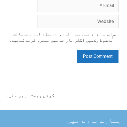
Email
Website
اس براؤزر میں میرا نام، ای میل، اور ویب سائٹ
محفوظ رکھیں اگلی بار جب میں تبصرہ کرنے کےلیے۔
کوئی پوسٹ نہیں ملی۔
ہمارے بارے میں