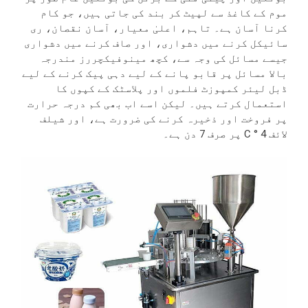
موم کے کاغذ سے لپیٹ کر بند کی جاتی ہیں، جو کام
کرنا آسان ہے۔ تاہم، اعلیٰ معیار، آسان نقصان، ری
سائیکل کرنے میں دشواری، اور صاف کرنے میں دشواری
جیسے مسائل کی وجہ سے، کچھ مینوفیکچررز مندرجہ
بالا مسائل پر قابو پانے کے لیے دہی پیک کرنے کے لیے
ڈبل لیئر کمپوزٹ فلموں اور پلاسٹک کے کپوں کا
استعمال کرتے ہیں۔ لیکن اسے اب بھی کم درجہ حرارت
پر فروخت اور ذخیرہ کرنے کی ضرورت ہے، اور شیلف
لائف 4 ° C پر صرف 7 دن ہے۔