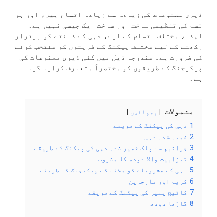
ڈیری مصنوعات کی زیادہ سے زیادہ اقسام ہیں، اور ہر
قسم کی تنظیمی ساخت اور ساخت ایک جیسی نہیں ہے۔
لہٰذا، مختلف اقسام کے لیے، دہی کے ذائقے کو برقرار
رکھنے کے لیے مختلف پیکنگ کے طریقوں کو منتخب کرنے
کی ضرورت ہے۔ مندرجہ ذیل میں کئی ڈیری مصنوعات کی
پیکیجنگ کے طریقوں کو مختصراً متعارف کرایا گیا
ہے۔
مشمولات
چھپائیں
1
دہی کی پیکنگ کے طریقے
2
خمیر شدہ دہی
3
جراثیم سے پاک خمیر شدہ دہی کی پیکنگ کے طریقے
4
تیزابیت والا دودھ کا مشروب
5
دہی کے مشروبات کو ملانے کے پیکیجنگ کے طریقے
6
کریم اور مارجرین
7
کاٹیج پنیر کی پیکنگ کے طریقے
8
گاڑھا دودھ