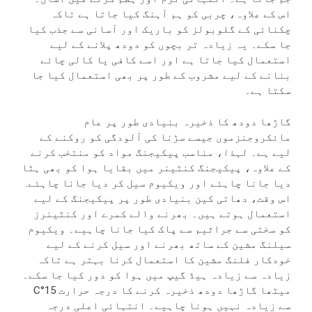
اس کے علاوہ، چربی کو ہم آہنگ کیا جاتا ہے تاکہ
چکنائی کے گلوبولز کو باریک اور آسانی سے جذب کیا
جا سکے۔ یہ زیادہ تر بچوں کو دودھ پلانے کے لیے
استعمال کیا جاتا ہے اور اسے کافی یا کالی چائے
بنانے کے لیے مشروب کے طور پر بھی استعمال کیا جا
سکتا ہے۔
گاڑھا دودھ کا ذخیرہ بنیادی طور پر عام
مائکروجنزموں جیسے سڑنا کی آلودگی کو روکنے کے
لیے ہے۔ لہذا، مناسب پیکیجنگ مواد کو منتخب کرنے
کے علاوہ، پیکیجنگ کنٹینر میں بقایا ہوا کو بھی ہٹا
دیا جانا چاہئے اور ویکیوم سیل کر دیا جانا چاہئے.
اس وقت، دھاتی کین بنیادی طور پر پیکیجنگ کے لیے
استعمال ہوتے ہیں۔ بھرنے والے کمرے اور کنٹینرز
کو سختی سے جراثیم سے پاک کیا جانا چاہیے۔ ویکیوم
سیلنگ مشین کے ساتھ بھرنے اور سیل کرنے کے لیے
خودکار فلنگ مشین کا استعمال کرنا بہتر ہے تاکہ
زیادہ سے زیادہ ہیڈ گیپ میں ہوا کو دور کیا جا سکے۔
میٹھا گاڑھا دودھ ذخیرہ کرنے کا درجہ حرارت 15°C
سے زیادہ نہیں ہونا چاہیے۔ انتہائی اعلی درجہ