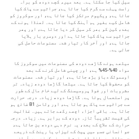
سیل کیا جا سکتا ہے۔ بعد میں، کچے دودھ کو براہ
راست پہلے سے گرم کیا جاتا ہے، جراثیم سے پاک کیا
جاتا ہے، ویکیوم مرتکز کیا جاتا ہے، اور سوکروز کو
شامل کیے بغیر ہم آہنگ کیا جاتا ہے۔ ٹھنڈا ہونے کے
بعد، کین کو بھر کر سیل کر دیا جاتا ہے، اور پھر
جراثیم سے پاک کیا جاتا ہے اور دوسری بار ہلایا
جاتا ہے، اور آخر کار تیار شدہ مصنوعات حاصل کی
جاتی ہے۔
میٹھے ہوئے گاڑھے دودھ کی مصنوعات میں سوکروز کا
مواد 40%-45% ہے، اور چینی شامل کرنے کے بعد
اوسموٹک دباؤ بڑھ جاتا ہے، اور تیار شدہ مصنوعات
کو محفوظ کیا جاتا ہے۔ میٹھا گاڑھا دودھ زیادہ تر
مشروبات اور فوڈ پروسیسنگ کے لیے خام مال کے طور
پر استعمال ہوتا ہے۔ گاڑھا دودھ زیادہ درجہ حرارت
سے جراثیم سے پاک ہو جاتا ہے، اور وٹامن B1 ضائع ہو
جاتا ہے۔ باقی اجزاء اچھے رکھے جاتے ہیں۔ غذائیت
کی قیمت تقریباً تازہ دودھ کے برابر ہے۔ زیادہ درجہ
حرارت کے علاج کے بعد، یہ نرم دہی دودھ بن جاتا ہے،
جو انسانی جسم میں پیٹ کے تیزاب یا رینٹ کے ذریعے
جم جاتا ہے۔ انتہائی نرم اور ہضم کرنے میں آسان۔