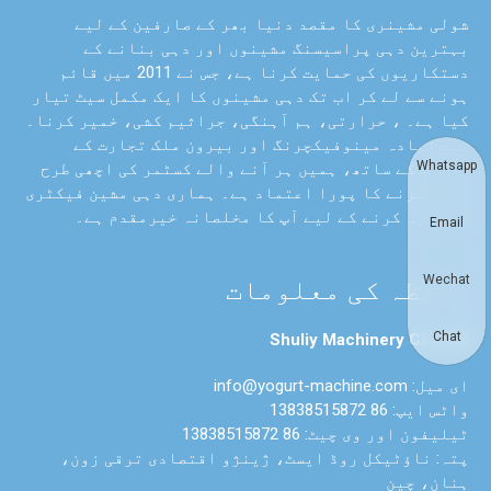
شولی مشینری کا مقصد دنیا بھر کے صارفین کے لیے
بہترین دہی پراسیسنگ مشینوں اور دہی بنانے کے
دستکاریوں کی حمایت کرنا ہے، جس نے 2011 میں قائم
ہونے سے لے کر اب تک دہی مشینوں کا ایک مکمل سیٹ تیار
کیا ہے۔ ، حرارتی، ہم آہنگی، جراثیم کشی، خمیر کرنا۔
بہت زیادہ مینوفیکچرنگ اور بیرون ملک تجارت کے
Whatsapp
تجربے کے ساتھ، ہمیں ہر آنے والے کسٹمر کی اچھی طرح
خدمت کرنے کا پورا اعتماد ہے۔ ہماری دہی مشین فیکٹری
کا دورہ کرنے کے لیے آپ کا مخلصانہ خیرمقدم ہے۔
Email
Wechat
رابطہ کی معلومات
Chat
Shuliy Machinery Co., Ltd
ای میل: info@yogurt-machine.com
واٹس ایپ: 86 13838515872
ٹیلیفون اور وی چیٹ: 86 13838515872
پتہ: ناؤٹیکل روڈ ایسٹ، ژینژو اقتصادی ترقی زون،
ہنان، چین