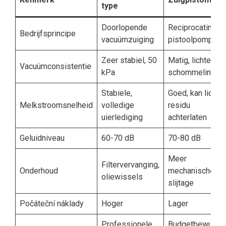
type
Doorlopende
Reciprocating
Bedrijfsprincipe
vacuümzuiging
pistoolpomp
Zeer stabiel, 50
Matig, lichte
Vacuümconsistentie
kPa
schommelingen
Stabiele,
Goed, kan lichte
Melkstroomsnelheid
volledige
residu
uierlediging
achterlaten
Geluidniveau
60-70 dB
70-80 dB
Meer
Filtervervanging,
Onderhoud
mechanische
oliewissels
slijtage
Počáteční náklady
Hoger
Lager
Professionele
Budgetbewuste