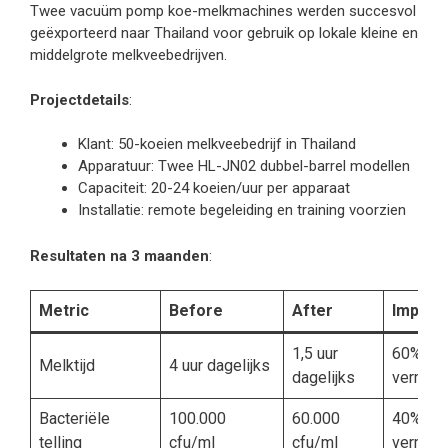
Twee vacuüm pomp koe-melkmachines werden succesvol
geëxporteerd naar Thailand voor gebruik op lokale kleine en
middelgrote melkveebedrijven.
Projectdetails
:
Klant: 50-koeien melkveebedrijf in Thailand
Apparatuur: Twee HL-JN02 dubbel-barrel modellen
Capaciteit: 20-24 koeien/uur per apparaat
Installatie: remote begeleiding en training voorzien
Resultaten na 3 maanden
:
Metric
Before
After
Improv
1,5 uur
60%
Melktijd
4 uur dagelijks
dagelijks
vermind
Bacteriële
100.000
60.000
40%
telling
cfu/ml
cfu/ml
vermind