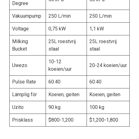
Degree
Vakuumpump
250 L/min
250 L/min
Voltage
0,75 kW
1,1 kW
Milking
25L roestvrij
25L roestvrij
Bucket
staal
staal
10-12
Uwezo
20-24 koeien/uur
koeien/uur
Pulse Rate
60:40
60:40
Lämplig för
Koeien, geiten
Koeien, geiten
Uzito
90 kg
100 kg
Prisklass
$800-1,200
$1,200-1,800