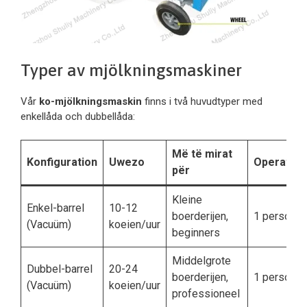
Typer av mjölkningsmaskiner
Vår
ko-mjölkningsmaskin
finns i två huvudtyper med
enkellåda och dubbellåda:
Më të mirat
Konfiguration
Uwezo
Operatorv
për
Kleine
Enkel-barrel
10-12
boerderijen,
1 persoon
(Vacuüm)
koeien/uur
beginners
Middelgrote
Dubbel-barrel
20-24
boerderijen,
1 persoon
(Vacuüm)
koeien/uur
professioneel