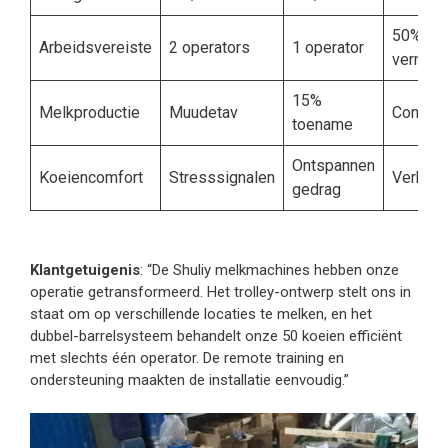
50%
Arbeidsvereiste
2 operators
1 operator
vermind
15%
Melkproductie
Muudetav
Consist
toename
Ontspannen
Koeiencomfort
Stresssignalen
Verbete
gedrag
Klantgetuigenis
: “De Shuliy melkmachines hebben onze
operatie getransformeerd. Het trolley-ontwerp stelt ons in
staat om op verschillende locaties te melken, en het
dubbel-barrelsysteem behandelt onze 50 koeien efficiënt
met slechts één operator. De remote training en
ondersteuning maakten de installatie eenvoudig.”