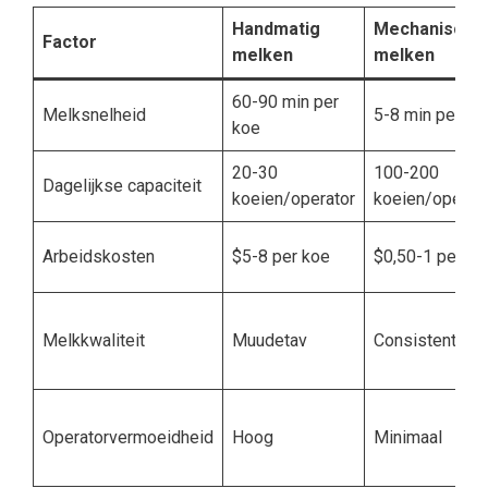
Handmatig
Mechanisch
Factor
melken
melken
60-90 min per
Melksnelheid
5-8 min per ko
koe
20-30
100-200
Dagelijkse capaciteit
koeien/operator
koeien/operat
Arbeidskosten
$5-8 per koe
$0,50-1 per ko
Melkkwaliteit
Muudetav
Consistent
Operatorvermoeidheid
Hoog
Minimaal