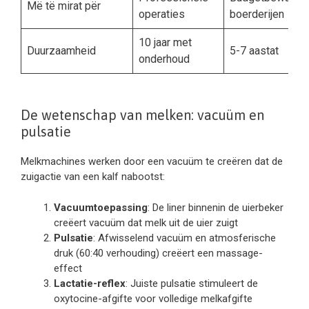
Më të mirat për
operaties
boerderijen
10 jaar met
Duurzaamheid
5-7 aastat
onderhoud
De wetenschap van melken: vacuüm en
pulsatie
Melkmachines werken door een vacuüm te creëren dat de
zuigactie van een kalf nabootst:
Vacuumtoepassing
: De liner binnenin de uierbeker
creëert vacuüm dat melk uit de uier zuigt
Pulsatie
: Afwisselend vacuüm en atmosferische
druk (60:40 verhouding) creëert een massage-
effect
Lactatie-reflex
: Juiste pulsatie stimuleert de
oxytocine-afgifte voor volledige melkafgifte