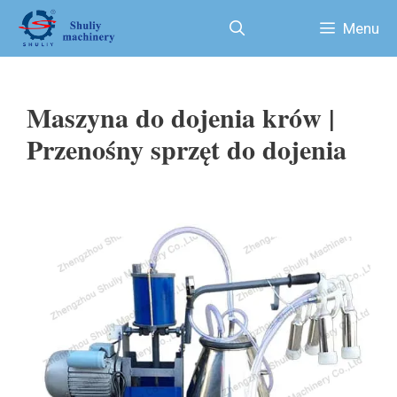
Skip
Menu
to
content
Maszyna do dojenia krów |
Przenośny sprzęt do dojenia