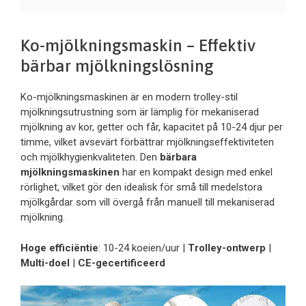
Ko-mjölkningsmaskin – Effektiv
bärbar mjölkningslösning
Ko-mjölkningsmaskinen är en modern trolley-stil
mjölkningsutrustning som är lämplig för mekaniserad
mjölkning av kor, getter och får, kapacitet på 10-24 djur per
timme, vilket avsevärt förbättrar mjölkningseffektiviteten
och mjölkhygienkvaliteten. Den
bärbara
mjölkningsmaskinen
har en kompakt design med enkel
rörlighet, vilket gör den idealisk för små till medelstora
mjölkgårdar som vill övergå från manuell till mekaniserad
mjölkning.
Hoge efficiëntie
: 10-24 koeien/uur |
Trolley-ontwerp
|
Multi-doel
|
CE-gecertificeerd