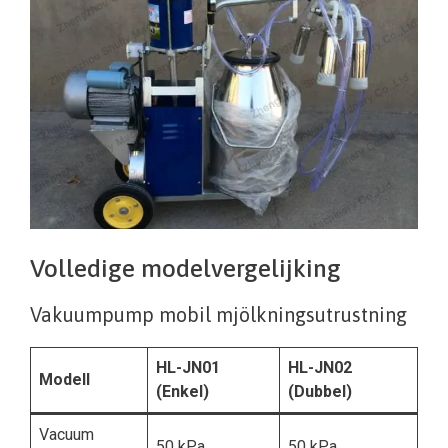
Volledige modelvergelijking
Vakuumpump mobil mjölkningsutrustning
HL-JN01
HL-JN02
Modell
(Enkel)
(Dubbel)
Vacuum
50 kPa
50 kPa