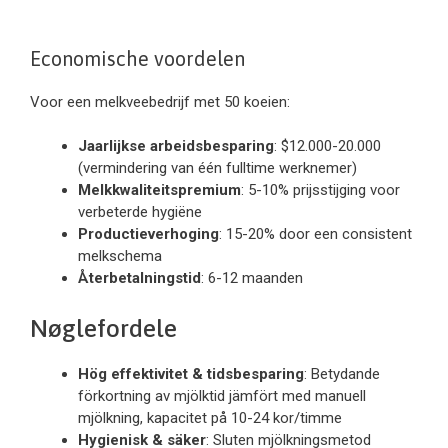
Economische voordelen
Voor een melkveebedrijf met 50 koeien:
Jaarlijkse arbeidsbesparing
: $12.000-20.000
(vermindering van één fulltime werknemer)
Melkkwaliteitspremium
: 5-10% prijsstijging voor
verbeterde hygiëne
Productieverhoging
: 15-20% door een consistent
melkschema
Återbetalningstid
: 6-12 maanden
Nøglefordele
Hög effektivitet & tidsbesparing
: Betydande
förkortning av mjölktid jämfört med manuell
mjölkning, kapacitet på 10-24 kor/timme
Hygienisk & säker
: Sluten mjölkningsmetod