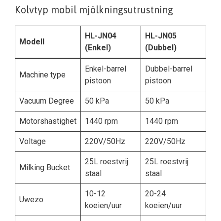
Kolvtyp mobil mjölkningsutrustning
HL-JN04
HL-JN05
Modell
(Enkel)
(Dubbel)
Enkel-barrel
Dubbel-barrel
Machine type
pistoon
pistoon
Vacuum Degree
50 kPa
50 kPa
Motorshastighet
1440 rpm
1440 rpm
Voltage
220V/50Hz
220V/50Hz
25L roestvrij
25L roestvrij
Milking Bucket
staal
staal
10-12
20-24
Uwezo
koeien/uur
koeien/uur