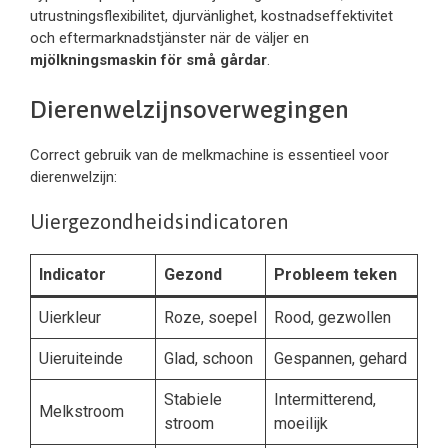
utrustningsflexibilitet, djurvänlighet, kostnadseffektivitet
och eftermarknadstjänster när de väljer en
mjölkningsmaskin för små gårdar
.
Dierenwelzijnsoverwegingen
Correct gebruik van de melkmachine is essentieel voor
dierenwelzijn:
Uiergezondheidsindicatoren
Indicator
Gezond
Probleem teken
Uierkleur
Roze, soepel
Rood, gezwollen
Uieruiteinde
Glad, schoon
Gespannen, gehard
Stabiele
Intermitterend,
Melkstroom
stroom
moeilijk