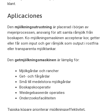
klant.
Aplicaciones
Den
mjölkningsutrustning
är placerad i början av
mejeriprocessen, ansvarig för att samla råmjölk från
boskapen. Ko-mjölkningsmaskinen accepterar kor, getter
eller får som input och ger råmjölk som output i rostfria
eller transparenta mjölktankar.
Den
getmjölkningsmaskinen
är lämplig för:
Mjölkgårdar och rancher
Get- och fårgårdar
Små till medelstora mjölkgårdar
Boskapskooperativ
Weidegebaseerde operaties
Onderzoeksfaciliteiten
Typiska köpare prioriterar mjölkningseffektivitet,