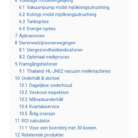
6
Volledige modelvergelijking
6.1
Vakuumpump mobil mjölkningsutrustning
6.2
Kolvtyp mobil mjölkningsutrustning
6.3
Tankopties
6.4
Energie-opties
7
Aplicaciones
8
Dierenwelzijnsoverwegingen
8.1
Uiergezondheidsindicatoren
8.2
Optimaal melkproces
9
Framgångshistorier
9.1
Thailand: HL-JN02 vacuüm melkmachines
10
Underhåll & skötsel
10.1
Dagelijkse onderhoud
10.2
Veckovis inspektion
10.3
Månadsunderhåll
10.4
Kvartalsservice
10.5
Årlig översyn
11
ROI calculator
11.1
Voor een boerderij met 30 koeien
12
Relaterede produkter