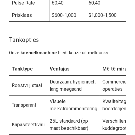
Pulse Rate
60:40
60:40
Prisklass
$600-1,000
$1,000-1,500
Tankopties
Onze
koemelkmachine
biedt keuze uit melktanks:
Tanktype
Ventajas
Më të mirat p
Duurzaam, hygiënisch,
Commerciële
Roestvrij staal
lang meegaand
operaties
Visuele
Kwaliteitsgeric
Transparant
melkstroommonitoring
boerderijen
25L standaard (op
Verschillende
Kapasiteettiväli
maat beschikbaar)
kuddegroottes