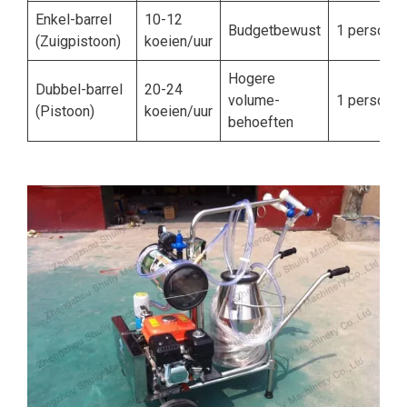
Enkel-barrel
10-12
Budgetbewust
1 persoon
(Zuigpistoon)
koeien/uur
Hogere
Dubbel-barrel
20-24
volume-
1 persoon
(Pistoon)
koeien/uur
behoeften