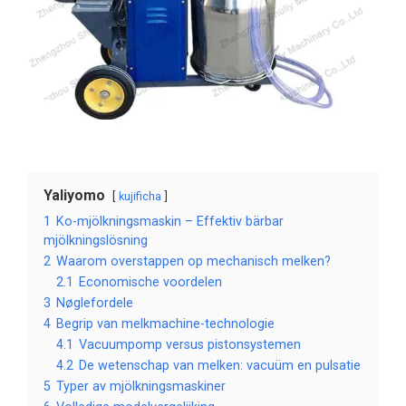
Yaliyomo
kujificha
1
Ko-mjölkningsmaskin – Effektiv bärbar
mjölkningslösning
2
Waarom overstappen op mechanisch melken?
2.1
Economische voordelen
3
Nøglefordele
4
Begrip van melkmachine-technologie
4.1
Vacuumpomp versus pistonsystemen
4.2
De wetenschap van melken: vacuüm en pulsatie
5
Typer av mjölkningsmaskiner