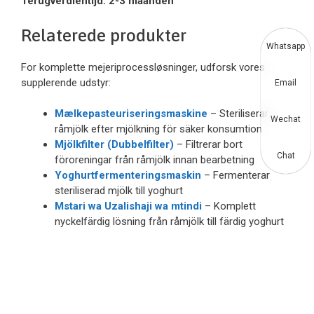
Terugverdientijd: 2-3 maanden
Relaterede produkter
Whatsapp
For komplette mejeriprocessløsninger, udforsk vores
supplerende udstyr:
Email
Mælkepasteuriseringsmaskine
– Steriliserar
Wechat
råmjölk efter mjölkning för säker konsumtion
Mjölkfilter (Dubbelfilter)
– Filtrerar bort
Chat
föroreningar från råmjölk innan bearbetning
Yoghurtfermenteringsmaskin
– Fermenterar
steriliserad mjölk till yoghurt
Mstari wa Uzalishaji wa mtindi
– Komplett
nyckelfärdig lösning från råmjölk till färdig yoghurt