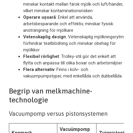
minskar kontakt mellan färsk mjölk och luft/händer,
vilket minskar kontaminationsrisken
Operare ușoară
: Enkel att använda,
arbetsbesparande och effektiv, minskar fysisk
ansträngning för mjölkare
Vetenskaplig design
: Vetenskaplig mjölkningsrytm
förhindrar teatblödning och minskar obehag för
mjölkkor
Flexibel rörlighet
: Trolley-stil gör det enkelt att
flytta och anpassa till olika boxar och arbetsmiljöer
Flera alternativ
: Finns i kolv- och
vakuumpumpstyper, med enkellåda och dubbellåda
Begrip van melkmachine-
technologie
Vacuumpomp versus pistonsystemen
Vacuümpomp
Kenmerk
Zuigpistontype