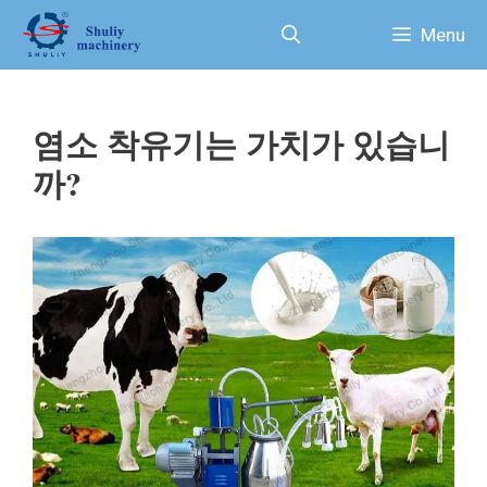
컨
Menu
텐
츠
로
건
염소 착유기는 가치가 있습니
너
뛰
까?
기