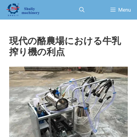
コ
Menu
ン
テ
ン
ツ
現代の酪農場における牛乳
へ
ス
搾り機の利点
キ
ッ
プ