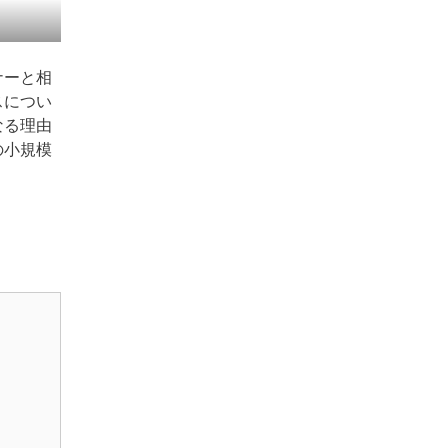
ナーと相
スについ
なる理由
の小規模