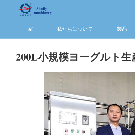
コ
ン
テ
ン
家
私たちについて
製品
ツ
へ
ス
200L小規模ヨーグルト
キ
ッ
プ