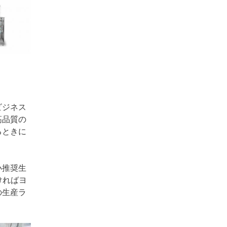
ビジネス
高品質の
るときに
小推奨生
ければヨ
の生産ラ