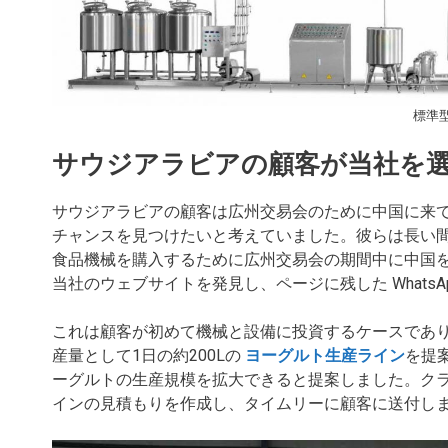
標準型
サウジアラビアの顧客が当社を
サウジアラビアの顧客は広州交易会のために中国に来
チャンスを見つけたいと考えていました。彼らは長い
食品機械を購入するために広州交易会の期間中に中国
当社のウェブサイトを発見し、ページに残した Whats
これは顧客が初めて機械と設備に投資するケースであ
産量として1日の約200Lの
ヨーグルト生産ライン
を提
ーグルトの生産規模を拡大できると提案しました。ク
インの見積もりを作成し、タイムリーに顧客に送付し