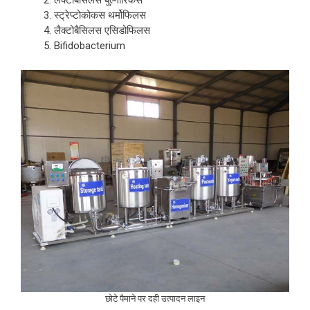
लैक्टोबैसिलस बुल्गारिकस
स्ट्रेप्टोकोकस थर्मोफिलस
लैक्टोबैसिलस एसिडोफिलस
Bifidobacterium
छोटे पैमाने पर दही उत्पादन लाइन