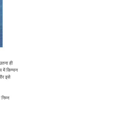
 उतना ही
 में किण्वन
 और इसे
 निम्न