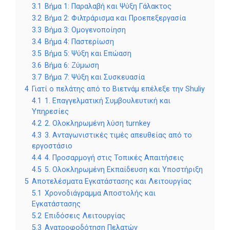
3.1
Βήμα 1: Παραλαβή και Ψύξη Γάλακτος
3.2
Βήμα 2: Φιλτράρισμα και Προεπεξεργασία
3.3
Βήμα 3: Ομογενοποίηση
3.4
Βήμα 4: Παστερίωση
3.5
Βήμα 5: Ψύξη και Επώαση
3.6
Βήμα 6: Ζύμωση
3.7
Βήμα 7: Ψύξη και Συσκευασία
4
Γιατί ο πελάτης από το Βιετνάμ επέλεξε την Shuliy
4.1
1. Επαγγελματική Συμβουλευτική και
Υπηρεσίες
4.2
2. Ολοκληρωμένη λύση turnkey
4.3
3. Ανταγωνιστικές τιμές απευθείας από το
εργοστάσιο
4.4
4. Προσαρμογή στις Τοπικές Απαιτήσεις
4.5
5. Ολοκληρωμένη Εκπαίδευση και Υποστήριξη
5
Αποτελέσματα Εγκατάστασης και Λειτουργίας
5.1
Χρονοδιάγραμμα Αποστολής και
Εγκατάστασης
5.2
Επιδόσεις Λειτουργίας
5.3
Ανατροφοδότηση Πελατών