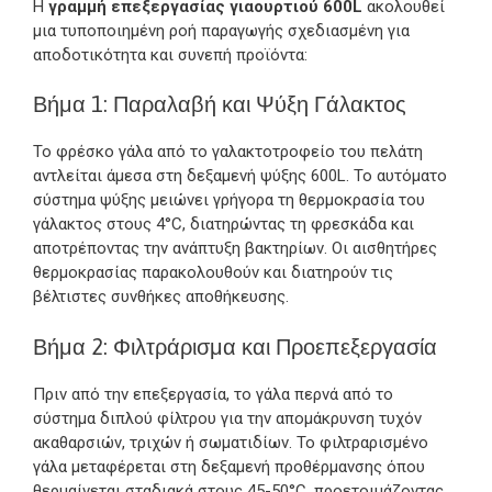
Η
γραμμή επεξεργασίας γιαουρτιού 600L
ακολουθεί
μια τυποποιημένη ροή παραγωγής σχεδιασμένη για
αποδοτικότητα και συνεπή προϊόντα:
Βήμα 1: Παραλαβή και Ψύξη Γάλακτος
Το φρέσκο γάλα από το γαλακτοτροφείο του πελάτη
αντλείται άμεσα στη δεξαμενή ψύξης 600L. Το αυτόματο
σύστημα ψύξης μειώνει γρήγορα τη θερμοκρασία του
γάλακτος στους 4°C, διατηρώντας τη φρεσκάδα και
αποτρέποντας την ανάπτυξη βακτηρίων. Οι αισθητήρες
θερμοκρασίας παρακολουθούν και διατηρούν τις
βέλτιστες συνθήκες αποθήκευσης.
Βήμα 2: Φιλτράρισμα και Προεπεξεργασία
Πριν από την επεξεργασία, το γάλα περνά από το
σύστημα διπλού φίλτρου για την απομάκρυνση τυχόν
ακαθαρσιών, τριχών ή σωματιδίων. Το φιλτραρισμένο
γάλα μεταφέρεται στη δεξαμενή προθέρμανσης όπου
θερμαίνεται σταδιακά στους 45-50°C, προετοιμάζοντας