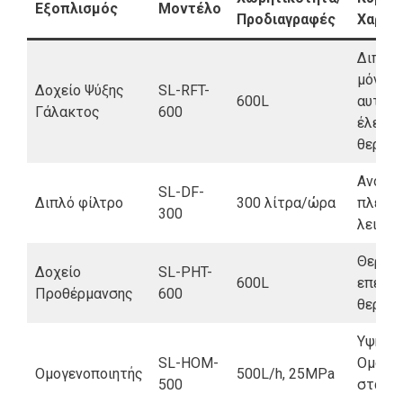
Εξοπλισμός
Μοντέλο
Προδιαγραφές
Χαρακ
Διπλό
μόνωσ
Δοχείο Ψύξης
SL-RFT-
600L
αυτόμ
Γάλακτος
600
έλεγχο
θερμο
Ανοξε
SL-DF-
Διπλό φίλτρο
300 λίτρα/ώρα
πλέγμα
300
λειτου
Θερμαι
Δοχείο
SL-PHT-
600L
επένδυ
Προθέρμανσης
600
θερμο
Υψηλής
SL-HOM-
Ομογεν
Ομογενοποιητής
500L/h, 25MPa
500
σταθε