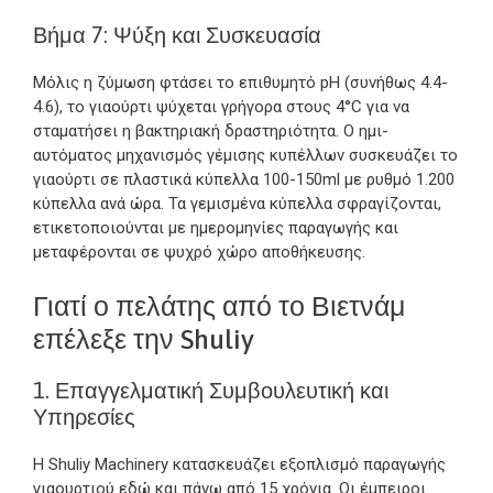
Βήμα 7: Ψύξη και Συσκευασία
Μόλις η ζύμωση φτάσει το επιθυμητό pH (συνήθως 4.4-
4.6), το γιαούρτι ψύχεται γρήγορα στους 4°C για να
σταματήσει η βακτηριακή δραστηριότητα. Ο ημι-
αυτόματος μηχανισμός γέμισης κυπέλλων συσκευάζει το
γιαούρτι σε πλαστικά κύπελλα 100-150ml με ρυθμό 1.200
κύπελλα ανά ώρα. Τα γεμισμένα κύπελλα σφραγίζονται,
ετικετοποιούνται με ημερομηνίες παραγωγής και
μεταφέρονται σε ψυχρό χώρο αποθήκευσης.
Γιατί ο πελάτης από το Βιετνάμ
επέλεξε την Shuliy
1. Επαγγελματική Συμβουλευτική και
Υπηρεσίες
Η Shuliy Machinery κατασκευάζει εξοπλισμό παραγωγής
γιαουρτιού εδώ και πάνω από 15 χρόνια. Οι έμπειροι