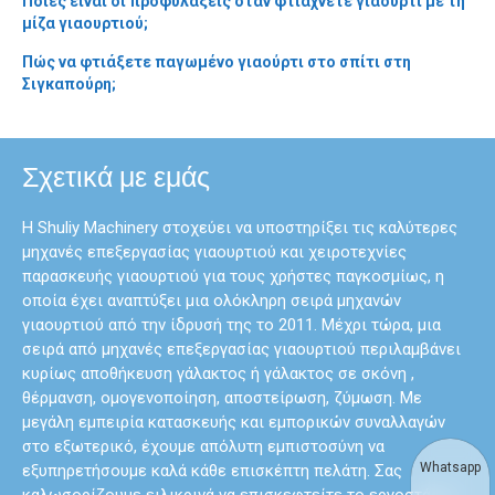
Ποιες είναι οι προφυλάξεις όταν φτιάχνετε γιαούρτι με τη
μίζα γιαουρτιού;
Πώς να φτιάξετε παγωμένο γιαούρτι στο σπίτι στη
Σιγκαπούρη;
Σχετικά με εμάς
Η Shuliy Machinery στοχεύει να υποστηρίξει τις καλύτερες
μηχανές επεξεργασίας γιαουρτιού και χειροτεχνίες
παρασκευής γιαουρτιού για τους χρήστες παγκοσμίως, η
οποία έχει αναπτύξει μια ολόκληρη σειρά μηχανών
γιαουρτιού από την ίδρυσή της το 2011. Μέχρι τώρα, μια
σειρά από μηχανές επεξεργασίας γιαουρτιού περιλαμβάνει
κυρίως αποθήκευση γάλακτος ή γάλακτος σε σκόνη ,
θέρμανση, ομογενοποίηση, αποστείρωση, ζύμωση. Με
μεγάλη εμπειρία κατασκευής και εμπορικών συναλλαγών
στο εξωτερικό, έχουμε απόλυτη εμπιστοσύνη να
Whatsapp
εξυπηρετήσουμε καλά κάθε επισκέπτη πελάτη. Σας
καλωσορίζουμε ειλικρινά να επισκεφτείτε το εργοστάσιο