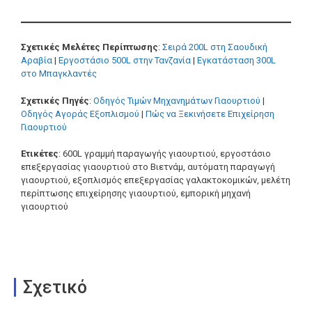
Σχετικές Μελέτες Περίπτωσης
:
Σειρά 200L στη Σαουδική
Αραβία
|
Εργοστάσιο 500L στην Τανζανία
|
Εγκατάσταση 300L
στο Μπαγκλαντές
Σχετικές Πηγές
:
Οδηγός Τιμών Μηχανημάτων Γιαουρτιού
|
Οδηγός Αγοράς Εξοπλισμού
|
Πώς να Ξεκινήσετε Επιχείρηση
Γιαουρτιού
Ετικέτες
: 600L γραμμή παραγωγής γιαουρτιού, εργοστάσιο
επεξεργασίας γιαουρτιού στο Βιετνάμ, αυτόματη παραγωγή
γιαουρτιού, εξοπλισμός επεξεργασίας γαλακτοκομικών, μελέτη
περίπτωσης επιχείρησης γιαουρτιού, εμπορική μηχανή
γιαουρτιού
Σχετικό