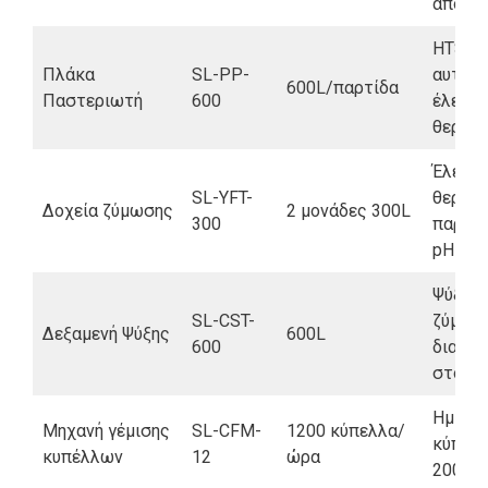
απόδο
HTST σ
Πλάκα
SL-PP-
αυτόμ
600L/παρτίδα
Παστεριωτή
600
έλεγχο
θερμο
Έλεγχ
SL-YFT-
θερμοκ
Δοχεία ζύμωσης
2 μονάδες 300L
300
παρακ
pH
Ψύξη μ
SL-CST-
ζύμωση
Δεξαμενή Ψύξης
600L
600
διατήρ
στους 
Ημι-αυ
Μηχανή γέμισης
SL-CFM-
1200 κύπελλα/
κύπελλ
κυπέλλων
12
ώρα
200ml