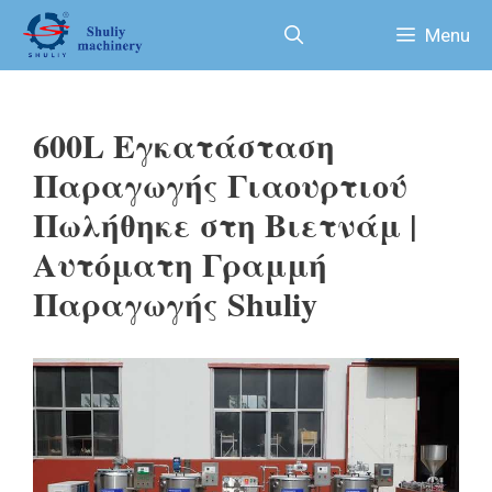
Μετάβαση
Menu
σε
περιεχόμενο
600L Εγκατάσταση
Παραγωγής Γιαουρτιού
Πωλήθηκε στη Βιετνάμ |
Αυτόματη Γραμμή
Παραγωγής Shuliy