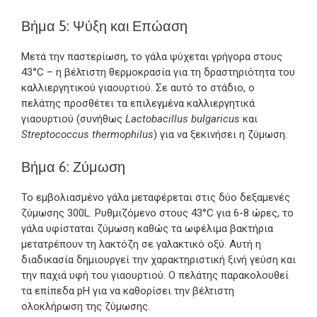
Βήμα 5: Ψύξη και Επώαση
Μετά την παστερίωση, το γάλα ψύχεται γρήγορα στους
43°C – η βέλτιστη θερμοκρασία για τη δραστηριότητα του
καλλιεργητικού γιαουρτιού. Σε αυτό το στάδιο, ο
πελάτης προσθέτει τα επιλεγμένα καλλιεργητικά
γιαουρτιού (συνήθως
Lactobacillus bulgaricus
και
Streptococcus thermophilus
) για να ξεκινήσει η ζύμωση.
Βήμα 6: Ζύμωση
Το εμβολιασμένο γάλα μεταφέρεται στις δύο δεξαμενές
ζύμωσης 300L. Ρυθμιζόμενο στους 43°C για 6-8 ώρες, το
γάλα υφίσταται ζύμωση καθώς τα ωφέλιμα βακτήρια
μετατρέπουν τη λακτόζη σε γαλακτικό οξύ. Αυτή η
διαδικασία δημιουργεί την χαρακτηριστική ξινή γεύση και
την παχιά υφή του γιαουρτιού. Ο πελάτης παρακολουθεί
τα επίπεδα pH για να καθορίσει την βέλτιστη
ολοκλήρωση της ζύμωσης.