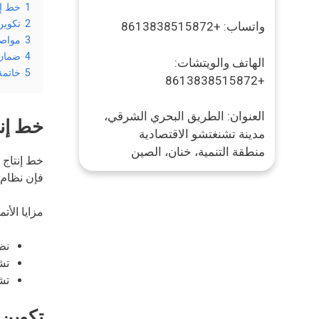
1
خط إن
2
تكوين
واتساب: +8613838515872
3
مواصف
4
ضمان 
الهاتف والويتشات:
5
خاتمة
+8613838515872
العنوان: الطريق البحري الشرقي،
خط إنت
مدينة تشنغتشو الاقتصادية
منطقة التنمية، خنان، الصين
خط إنتاج ا
فإن نظام ا
مزايا الأتم
نظ
تشغيل با
تشغيل م
تكوين 