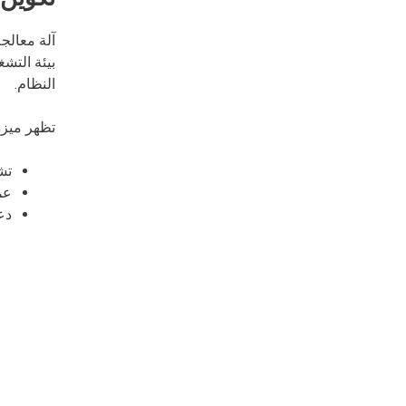
آلة معالج
بيئة التش
النظام.
تظهر ميزة 
تش
عم
دع