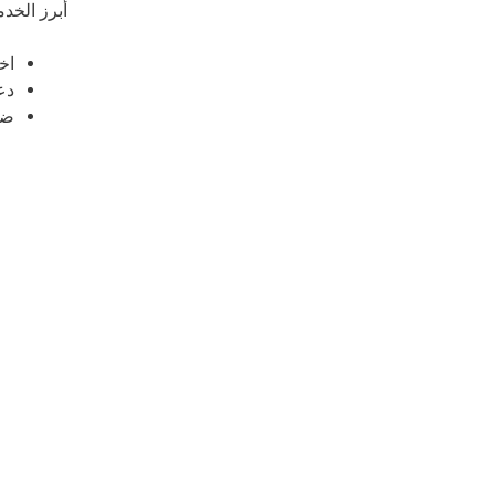
أبرز الخد
اخ
دع
ضم