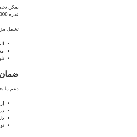
قدره 5000 لتر. كما يدعم مجموعة متنوعة من أشكال التعبئة، مثل الأكواب والأكياس والزجاجات.
تشمل مزاي
ال
مت
تل
ضمان خ
دعم ما بع
إر
در
دلي
تو