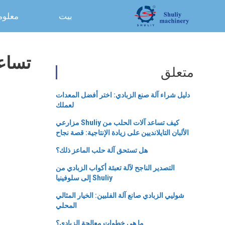
نتقل
بيت
معلوم
لى
لمحتوى
تساعد
متعلق
دليل شراء آلة صنع الزبادي: اختر أفضل المعدات
لعملك
كيف تساعد آلات الحلب من Shuliy مزارعي
الألبان التايلانديين على زيادة الإنتاجية: قصة نجاح
هل تستحق آلة حلب الماعز ذلك؟
التصدير الناجح لآلة تعبئة أكواب الزبادي من
Shuliy إلى سلوفينيا
شوليي الزبادي صانع آلة الفلبين: الخيار المثالي
المحلي
ما هي خطوات معالجة الزبادي؟